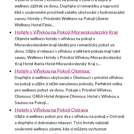
wellness zážitek ve dvou. Dopřejte si romantiku a naprostý
klid v soukromém prostředí vašeho ubytování s hydromasážní
vanou. Hotely s Privátním Wellness na Pokoji Liberec
Wellness Hotel Fénix…
Hotely s Vířivkou na Pokoji Moravskoslezský Kraj
Objevte wellness hotely s vířivkou na pokoji v
Moravskoslezském kraji ideální pro romantický pobyt ve
dvou. Užijte si relaxaci s vířivkou a některé pokoje mají také
saunu. Wellness Hotely s Privátní Vířivkou Moravskoslezský
Kraj Hotel Iberia Hotel Moravskoslezský Kraj s…
Hotely s Vířivkou na Pokoji Olomouc
Dopřejte si wellness ubytování v Olomouci s privátní vířivkou
na pokoji a užijte si ničím nerušenou pohodu. Perfektní volba
pro wellness pobyt ve dvou. Pokoje s Privátní Vířivkou
Olomouc OREA Hotel Arigone Olomouc Hotel s Vířivkou a
Saunou na Pokoji…
Hotely s Vířivkou na Pokoji Ostrava
Užijte si wellness pobyt pro dva s vířivkou na pokoji v Ostravě
a dopřejte si dokonalou relaxaci. Tyto hotely nabízejí
soukromé wellness zázemí, kde si můžete vychutnat