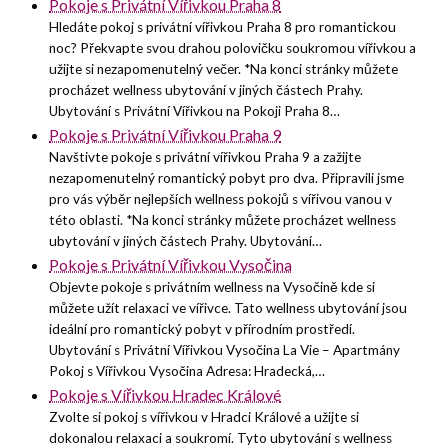
Pokoje s Privátní Vířivkou Praha 8
Hledáte pokoj s privátní vířivkou Praha 8 pro romantickou
noc? Překvapte svou drahou polovičku soukromou vířivkou a
užijte si nezapomenutelný večer. *Na konci stránky můžete
procházet wellness ubytování v jiných částech Prahy.
Ubytování s Privátní Vířivkou na Pokoji Praha 8…
Pokoje s Privátní Vířivkou Praha 9
Navštivte pokoje s privátní vířivkou Praha 9 a zažijte
nezapomenutelný romantický pobyt pro dva. Připravili jsme
pro vás výběr nejlepších wellness pokojů s vířivou vanou v
této oblasti. *Na konci stránky můžete procházet wellness
ubytování v jiných částech Prahy. Ubytování…
Pokoje s Privátní Vířivkou Vysočina
Objevte pokoje s privátním wellness na Vysočině kde si
můžete užít relaxaci ve vířivce. Tato wellness ubytování jsou
ideální pro romantický pobyt v přírodním prostředí.
Ubytování s Privátní Vířivkou Vysočina La Vie – Apartmány
Pokoj s Vířivkou Vysočina Adresa: Hradecká,…
Pokoje s Vířivkou Hradec Králové
Zvolte si pokoj s vířivkou v Hradci Králové a užijte si
dokonalou relaxaci a soukromí. Tyto ubytování s wellness