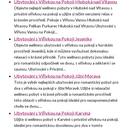
Ubytování s Vířivkou na Pokoji Hluboká nad Vltavou
Objevte nejlepší wellness pobyty v Hluboké nad Vltavou s
privátní vířivkou na pokoji a užijte si ničím nerušený relax v
krásném prostředí. Pokoje s Vířivou Vanou Hluboká nad
Vltavou Pelikan Purkarec Hluboká nad Vltavou Ubytování s
Vířivou Vanou na Pokoji…
Ubytování s Vířivkou na Pokoji Jeseníky
Objevte wellness ubytování s vířivkou na pokoji v horském
prostředí Jeseníků, kde si můžete vychutnat dokonalou
relaxaci v krásné přírodě. Tyto wellness pobyty jsou ideální
pro romantický odpočinek ve dvou, s vířivkou a některé i se
saunou. Ubytování s Privátní…
Ubytování s Vířivkou na Pokoji Jižní Morava
Toto je výběr nejlepších ubytování pro romantický pobyt pro
dva s vířivkou na pokoji v Jižní Moravě. Užijte si relaxační
wellness pobyt v krásné přírodě a romantickém prostředí
této oblasti s vířivkou na pokoji ideální pro nezapomenutelné
chvíle ve dvou….
Ubytování s Vířivkou na Pokoji Karviná
Užijte si wellness pobyt v Karviné s privátní vířivkou na pokoji,
ideální pro romantickou dovolenou pro dva v tomto