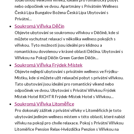
soukromou venkovní vířivku, ideální pro romantický pobyt
nebo odpočinek ve dvou. Apartmány s Privátním Wellness
Česká Lípa Bungalov Božena Česká Lípa Ubytování s
Privátní…
Soukromá Vířivka Děčín
Objevte ubytování se soukromou vířivkou v Děčíně, kde si
můžete vychutnat relaxaci v několika wellness pokojích s
vířivkou. Tyto možnosti jsou ideální pro klidnou a
romantickou dovolenou v krásné oblasti Děčína. Ubytování s
Vířivkou na Pokoji Děčín Green Garden Děčín…
Soukromá Vířivka Frýdek Místek
Objevte nejlepší ubytování s privátním wellness ve Frýdku-
Místku, kde si můžete užít relaxační pobyt s privátní vířivkou.
Tato ubytování jsou ideální pro romantický víkend nebo
odpočinek ve dvou. Ubytování s Privátní Vířivkou Frýdek
Místek Hotel RICHTR Frýdek-Místek Hotel s Vířivkou…
Soukromá Vířivka Litoměřice
Pro dokonalý zážitek z privátní vířivky v Litoměřicích je toto
ubytování jediným wellness místem v této oblasti, které nabízí
vířivku na pokoji pro chvíle relaxace. Pokoj s Privátní Vířivkou
Litoměřice Pension Relax-Hvězdička Penzion s Vířivkou na