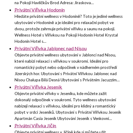
na Pokoji Havlíčkův Brod Adresa: Jiraskova…
Privátní Vířivka Hodonín
Hledáte privátní wellness v Hodoníně? Toto je jediné wellness
ubytování v Hodoníně a je ideální pro relaxační pobyt ve
dvou, protože zahrnuje privátní vířivku a saunu na pokoji.
Wellness Hotel s Vířivkou na Pokoji Hodonín Hotel Krystal
Hodonín Hotel s…
Privátní Vířivka Jablonec nad Nisou
Objevte privátní wellness ubytování v Jablonci nad Nisou,
které nabízí relaxaci s vířivkou v soukromí. Ideální pro
romantický pobyt nebo odpočinek v nádherném prostředí
Jizerských hor. Ubytování s Privátní Vířivkou Jablonec nad
Nisou Chalupa Bílá Desná Ubytování s Privátním Jacuzzim…
Privátní Vířivka Jeseník
Objevte privátní vířivky v Jeseníku, kde můžete zažít
dokonalý odpočinek v soukromí. Tyto wellness ubytování
nabízejí relaxaci s vířivkou, ideální pro klidný a romantický
pobyt v srdci Jeseníků. Ubytování s Privátní Vířivkou Jeseník
Apartmán Casia Jeseník Ubytování Jeseník s Venkovní…
Privátní Vířivka Jičín
Objevte privátní wellness v Jičíně kde si můžete užít