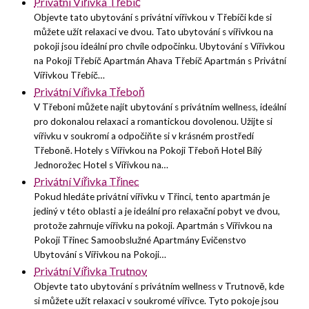
Privátní Vířivka Třebíč
Objevte tato ubytování s privátní vířivkou v Třebíči kde si
můžete užít relaxaci ve dvou. Tato ubytování s vířivkou na
pokoji jsou ideální pro chvíle odpočinku. Ubytování s Vířivkou
na Pokoji Třebíč Apartmán Ahava Třebíč Apartmán s Privátní
Vířivkou Třebíč…
Privátní Vířivka Třeboň
V Třeboni můžete najít ubytování s privátním wellness, ideální
pro dokonalou relaxaci a romantickou dovolenou. Užijte si
vířivku v soukromí a odpočiňte si v krásném prostředí
Třeboně. Hotely s Vířivkou na Pokoji Třeboň Hotel Bílý
Jednorožec Hotel s Vířivkou na…
Privátní Vířivka Třinec
Pokud hledáte privátní vířivku v Třinci, tento apartmán je
jediný v této oblasti a je ideální pro relaxační pobyt ve dvou,
protože zahrnuje vířivku na pokoji. Apartmán s Vířivkou na
Pokoji Třinec Samoobslužné Apartmány Evičenstvo
Ubytování s Vířivkou na Pokoji…
Privátní Vířivka Trutnov
Objevte tato ubytování s privátním wellness v Trutnově, kde
si můžete užít relaxaci v soukromé vířivce. Tyto pokoje jsou