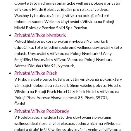
Objevte tyto nádherné romantické wellness pokoje s privátní
vířivkou v Mladé Boleslavi, ideální pro relaxaci ve dvou.
Všechny tyto ubytování mají vířivku na pokoji, některé
dokonce i saunu. Wellness Ubytování s Vířivkou na Pokoji
Mladá Boleslav Penzion Solid Spa Penzion…
Privátní Vířivka Nymburk
Pokud hledáte pokoj s privátní vířivkou v Nymburku k
odpočinku, toto je jediné soukromé wellness ubytování v této
oblasti. Ubytování s Vířivkou na Pokoji Nymburk U Anny
Šmejdířky Ubytování s Vířivou Vanou na Pokoji Nymburk
Adresa: Dlouhá třída 91, Nymburk,…
Privátní Vířivka Písek
V Písku najdete tento hotel s privátní vířivkou na pokoji, který
vám zajistí dokonalou relaxaci během vašeho pobytu. Hotel s
Vířivkou na Pokoji Písek Hotel City Pisek Hotel s Vířivkou na
Pokoji Písek Adresa: Alsovo namesti 35, Písek, 39701,
Česká…
Privátní Vířivka Poděbrady
V Poděbradech najdete tato dvě ubytování s privátním
wellness ideální pro chvíle relaxace. Jedno z nich má vířivku na
pokoji a druhé je širší wellness ubytování s venkovní vířivkou a