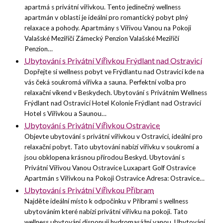
apartmá s privátní vířivkou. Tento jedinečný wellness
apartmán v oblasti je ideální pro romantický pobyt plný
relaxace a pohody. Apartmány s Vířivou Vanou na Pokoji
Valašské Meziříčí Zámecký Penzion Valašské Meziříčí
Penzion…
Ubytování s Privátní Vířivkou Frýdlant nad Ostravicí
Dopřejte si wellness pobyt ve Frýdlantu nad Ostravicí kde na
vás čeká soukromá vířivka a sauna. Perfektní volba pro
relaxační víkend v Beskydech. Ubytování s Privátním Wellness
Frýdlant nad Ostravicí Hotel Kolonie Frýdlant nad Ostravicí
Hotel s Vířivkou a Saunou…
Ubytování s Privátní Vířivkou Ostravice
Objevte ubytování s privátní vířivkou v Ostravici, ideální pro
relaxační pobyt. Tato ubytování nabízí vířivku v soukromí a
jsou obklopena krásnou přírodou Beskyd. Ubytování s
Privátní Vířivou Vanou Ostravice Luxapart Golf Ostravice
Apartmán s Vířivkou na Pokoji Ostravice Adresa: Ostravice…
Ubytování s Privátní Vířivkou Příbram
Najděte ideální místo k odpočinku v Příbrami s wellness
ubytováním které nabízí privátní vířivku na pokoji. Tato
wellness ubytování disponují hydromasážní vanou. Ubytování