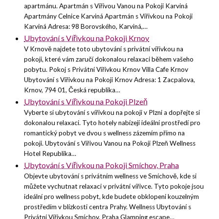
apartmánu. Apartmán s Vířivou Vanou na Pokoji Karviná
Apartmány Celnice Karviná Apartmán s Vířivkou na Pokoji
Karviná Adresa: 98 Borovského, Karviná,…
Ubytování s Vířivkou na Pokoji Krnov
V Krnově najdete toto ubytování s privátní vířivkou na
pokoji, které vám zaručí dokonalou relaxaci během vašeho
pobytu. Pokoj s Privátní Vířivkou Krnov Villa Cafe Krnov
Ubytování s Vířivkou na Pokoji Krnov Adresa: 1 Zacpalova,
Krnov, 794 01, Česká republika…
Ubytování s Vířivkou na Pokoji Plzeň
Vyberte si ubytování s vířivkou na pokoji v Plzni a dopřejte si
dokonalou relaxaci. Tyto hotely nabízejí ideální prostředí pro
romantický pobyt ve dvou s wellness zázemím přímo na
pokoji. Ubytování s Vířivou Vanou na Pokoji Plzeň Wellness
Hotel Republika…
Ubytování s Vířivkou na Pokoji Smíchov, Praha
Objevte ubytování s privátním wellness ve Smíchově, kde si
můžete vychutnat relaxaci v privátní vířivce. Tyto pokoje jsou
ideální pro wellness pobyt, kde budete obklopeni kouzelným
prostředím v blízkosti centra Prahy. Wellness Ubytování s
Privátní Vířivkou Smíchov, Praha Glamping escape…