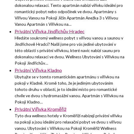
dokonalou relaxaci. Tento apartmán nabízí vířivku ideální pro
romantický pobyt nebo odpočinek ve dvou. Apartmány s
Vířivou Vanou na Pokoji Jičín Apartmán Anežka 3 s Vířivou
Vanou Apartmán s Vířivkou na…
Privátní Vířivka Jindřichův Hradec
Hledáte soukromý wellness pobyt s vířivou vanou a saunou v
Jindřichově Hradci? Našli jsme pro vás jediné ubytování v
této oblasti s privátní vířivkou, které navíc nabízí saunu pro
dokonalou relaxaci ve dvou. Wellness Ubytování s Vířivkou na
Pokoji Jindřichův…
Privátní Vířivka Kladno
Ubytujte se v tomto romantickém apartmánu s vířivkou na
pokoji v Kladně. Kromě toho, že je jediným ubytováním
tohoto druhu v oblasti, je to ideální místo pro romantické
chvíle ve dvou s hydromasážní vanou. Apartmán s Vířivkou na
Pokoji Kladno…
Privátní Vířivka Kroměříž
Tyto dva wellness hotely v Kroměříži nabízejí privátní vířivku
na pokoji a jsou ideální pro relaxační pobyt ve dvou s vířivou
vanou. Ubytování s Vířivkou na Pokoji Kroměříž Wellness