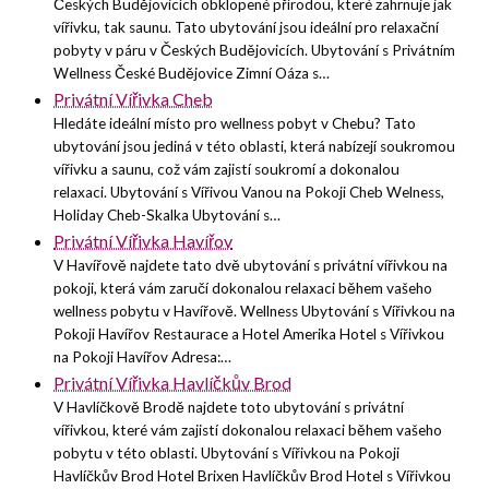
Českých Budějovicích obklopené přírodou, které zahrnuje jak
vířivku, tak saunu. Tato ubytování jsou ideální pro relaxační
pobyty v páru v Českých Budějovicích. Ubytování s Privátním
Wellness České Budějovice Zimní Oáza s…
Privátní Vířivka Cheb
Hledáte ideální místo pro wellness pobyt v Chebu? Tato
ubytování jsou jediná v této oblasti, která nabízejí soukromou
vířivku a saunu, což vám zajistí soukromí a dokonalou
relaxaci. Ubytování s Vířivou Vanou na Pokoji Cheb Welness,
Holiday Cheb-Skalka Ubytování s…
Privátní Vířivka Havířov
V Havířově najdete tato dvě ubytování s privátní vířivkou na
pokoji, která vám zaručí dokonalou relaxaci během vašeho
wellness pobytu v Havířově. Wellness Ubytování s Vířivkou na
Pokoji Havířov Restaurace a Hotel Amerika Hotel s Vířivkou
na Pokoji Havířov Adresa:…
Privátní Vířivka Havlíčkův Brod
V Havlíčkově Brodě najdete toto ubytování s privátní
vířivkou, které vám zajistí dokonalou relaxaci během vašeho
pobytu v této oblasti. Ubytování s Vířivkou na Pokoji
Havlíčkův Brod Hotel Brixen Havlíčkův Brod Hotel s Vířivkou