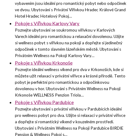
vybavením jsou ideální pro romantický pobyt nebo odpočinek
ve dvou. Ubytování s Privátní Vířivkou Hradec Králové Grand
Hotel Hradec Hotelový Pokoj…
Pokoje s Vířivkou Karlovy Vary
Poznejte ubytování se soukromou vířivkou v Karlových
Varech ideální pro romantickou a relaxační dovolenou. Užijte
si wellness pobyt s vířivkou na pokoji a dopřejte si jedinečný
odpočinek v tomto slavném lázeňském městě. Ubytování s
Privátním Wellness na Pokoji Karlovy Vary…
Pokoje s Vířivkou Krkonoše
Poznejte ideální wellness víkend pro dva v Krkonoších, kde si
můžete užít relaxaci v privátní vířivce a krásné přírodě. Tento
pobyt je perfektní pro romantickou a odpočinkovou
dovolenou v hor. Ubytování s Privátním Wellness na Pokoji
Krkonoše WELLNESS Penzion Triola…
Pokoje s Vířivkou Pardubice
Poznejte ubytování s privátní vířivkou v Pardubicích ideální
pro wellness pobyt pro dva. Užijte si relaxaci v privátní vířivce
a dopřejte si romantický víkend v kouzelném prostředí.
Ubytování s Privátním Wellness na Pokoji Pardubice BIRDIE
Pension & Wellness Pokoj s…