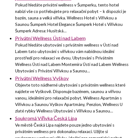
Pokud hledáte privátní wellness v Šumperku, tento hotel
nabízí vše co potřebujete pro relaxační pobyt – k dispozici je
bazén, sauna a velká vířivka. Wellness Hotel s Vířivkou a
Saunou Šumperk Hotel Elegance Šumperk Hotel s Vířivkou
Šumperk Adresa: Husitská…
Privátní Wellness Ústí nad Labem
Pokud hledáte ubytování s privátním wellness v Ústí nad
Labem tato ubytování s vířivkou vám nabídnou ideální
prostředí pro relaxaci ve dvou. Ubytování s Privátním
Wellness Ústí nad Labem Montemira Ústí nad Labem Wellness
Ubytování s Privátní Vířivkou a Saunou…
Privátní Wellness Vyškov
Objevte toto nádherné ubytování s privátním wellness které
najdete ve Vyškově. Disponuje bazénem, saunou a vířivou
vanou, ideálními pro relaxační pobyt. Wellness Apartmán s
Vířivkou a Saunou Vyškov Apartmány, Penzion, Wellness U
zlaté rybky Wellness Ubytování s Vířivkou a Saunou…
Soukromá Vířivka Česká Lípa
Ve městě Česká Lípa najdete pouze jedno ubytování s
privátním wellness pro dokonalou relaxaci. Užijte si