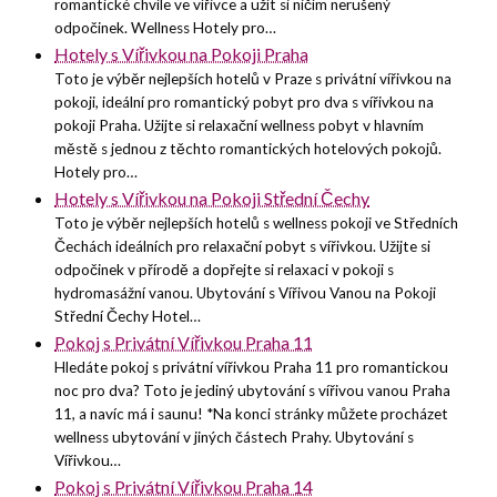
romantické chvíle ve vířivce a užít si ničím nerušený
odpočinek. Wellness Hotely pro…
Hotely s Vířivkou na Pokoji Praha
Toto je výběr nejlepších hotelů v Praze s privátní vířivkou na
pokoji, ideální pro romantický pobyt pro dva s vířivkou na
pokoji Praha. Užijte si relaxační wellness pobyt v hlavním
městě s jednou z těchto romantických hotelových pokojů.
Hotely pro…
Hotely s Vířivkou na Pokoji Střední Čechy
Toto je výběr nejlepších hotelů s wellness pokoji ve Středních
Čechách ideálních pro relaxační pobyt s vířivkou. Užijte si
odpočinek v přírodě a dopřejte si relaxaci v pokoji s
hydromasážní vanou. Ubytování s Vířivou Vanou na Pokoji
Střední Čechy Hotel…
Pokoj s Privátní Vířivkou Praha 11
Hledáte pokoj s privátní vířivkou Praha 11 pro romantickou
noc pro dva? Toto je jediný ubytování s vířivou vanou Praha
11, a navíc má i saunu! *Na konci stránky můžete procházet
wellness ubytování v jiných částech Prahy. Ubytování s
Vířivkou…
Pokoj s Privátní Vířivkou Praha 14