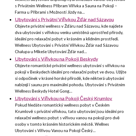
s Privátním Wellness Příbram Vířivka a Sauna na Pokoji –
Farma u Příbrami s Možností Jízdy na…
Ubytování s Privátní Vířivkou Žďár nad Sázavou
Objevte privátní wellness v Žďáru nad Sázavou, kde najdete
dva ubytování s vířivkou venku umístěná uprostřed přírody,
ideální pro relaxační pobyt v krásném a klidném prostředí.
Wellness Ubytování s Privátní Vířivkou Žďár nad Sázavou
Chalupa u Mikeše Ubytování Žďár nad…
Ubytování s Vířivkou na Pokoji Beskydy
Objevte romantické privátní wellness ubytování s vířivkou na
pokoji v Beskydech ideální pro relaxační pobyt ve dvou. Užijte
si odpočinek v krásné horské přírodě, kde některá ubytování
nabízejí i saunu pro maximální pohodu. Ubytování s Privátním
Wellness Beskydy Hotel Gong…
Ubytování s Vířivkou na Pokoji Český Krumlov
Pokud hledáte romantický wellness pobyt v Českém
Krumlově s privátní vířivkou, tato ubytování jsou ideální pro
relaxační wellness pobyt s vířivou vanou na pokoji pro dvě
osoby v tomto krásném historickém městě. Wellnes
Ubytování s Vířivou Vanou na Pokoji Český…