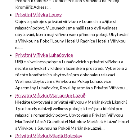
Penzion Kroměříž – Zlobice Penzion s Vířivkou na Pokoji
Kroměříž Adresa:…
Privátní Vířivka Louny
Objevte pokoje s privátní vířivkou v Lounech a užijte si
relaxační pobyt. V Lounech jsme našli tato dvě wellness
ubytování, která mají vířivou vanu přímo na pokoji. Ubytování
s Vířivkou na Pokoji Louny Hotel U Radnice Hotel s Vířivkou
na…
Privátní Vířivka Luhačovice
Užijte si wellness pobyt v Luhačovicích s privátní vířivkou a
nechte se hýčkat v klidném lázeňském prostředí. Vyberte si z
těchto komfortních ubytování pro dokonalou relaxaci.
Wellness Ubytování s Vířivkou na Pokoji Luhačovice
Apartmány Luhačovice, Royal Apartmán s Privátní Vířivkou…
Privátní Vířivka Mariánské Lázně
Hledáte ubytování s privátní vířivkou v Mariánských Lázních?
Tyto hotely nabízejí wellness pokoje, které jsou ideální pro
relaxaci a romantický pobyt. Ubytování s Privátní Vířivkou
Mariánské Lázně Grandhotel Nabokov Mariánské Lázně Hotel
s Vířivkou a Saunou na Pokoji Mariánské Lázně…
Privátní Vířivka Mladá Boleslav