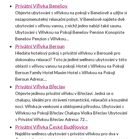
Privátní Vířivka Benešov
Objevte ubytování s vířivkou na pokoji v Benešově a užijte si
nezapomenutelný relaxační pobyt. V Benešově najdete dvě
ubytování s vířivou vanou, z nichž jedno nabízí také saunu.
Ubytování s Vířivkou na Pokoji Benešov Pension Konopiste
Benešov Penzion s Vířivkou…
Privátní Vířivka Beroun
Hledáte hotelový pokoj s privátní vířivkou v Berouně pro
dokonalou relaxaci? Toto je jediné wellness ubytování v této
oblasti s vířivou vanou na pokoji. Hotel s Vířivkou na Pokoji
Beroun Family Hotel Maxim Hotel s Vířivkou na Pokoji
Beroun Adresa:…
Privátní Vířivka Břeclav
Objevte jedinou privátní vířivku v Břeclavi. Jedná se o
chalupu, ideální pro strávení romantické, relaxační a kouzelné
noci. Vířivka je venkovní a obklopená přírodou. Ubytování s
Vířivkou na Pokoji Břeclav Chalupa Violka Břeclav Ubytování
s Privátní Vířivkou Břeclav Adresa: 72…
Privátní Vířivka České Budějovice
Najděte wellness ubytování s privátní vířivkou pro dva v