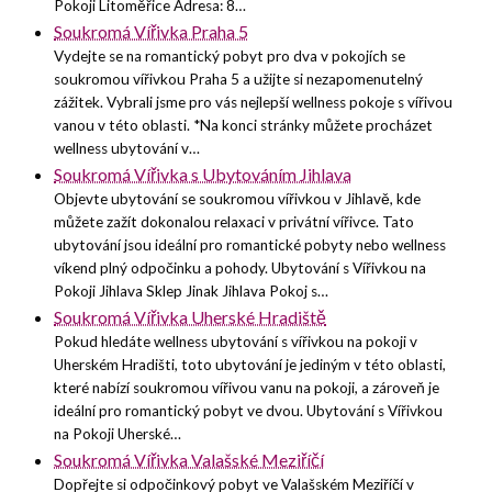
Pokoji Litoměřice Adresa: 8…
Soukromá Vířivka Praha 5
Vydejte se na romantický pobyt pro dva v pokojích se
soukromou vířivkou Praha 5 a užijte si nezapomenutelný
zážitek. Vybrali jsme pro vás nejlepší wellness pokoje s vířivou
vanou v této oblasti. *Na konci stránky můžete procházet
wellness ubytování v…
Soukromá Vířivka s Ubytováním Jihlava
Objevte ubytování se soukromou vířivkou v Jihlavě, kde
můžete zažít dokonalou relaxaci v privátní vířivce. Tato
ubytování jsou ideální pro romantické pobyty nebo wellness
víkend plný odpočinku a pohody. Ubytování s Vířivkou na
Pokoji Jihlava Sklep Jinak Jihlava Pokoj s…
Soukromá Vířivka Uherské Hradiště
Pokud hledáte wellness ubytování s vířivkou na pokoji v
Uherském Hradišti, toto ubytování je jediným v této oblasti,
které nabízí soukromou vířivou vanu na pokoji, a zároveň je
ideální pro romantický pobyt ve dvou. Ubytování s Vířivkou
na Pokoji Uherské…
Soukromá Vířivka Valašské Meziříčí
Dopřejte si odpočinkový pobyt ve Valašském Meziříčí v