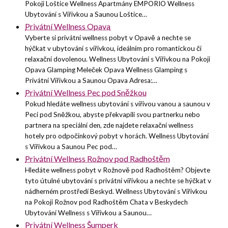
Pokoji Loštice Wellness Apartmány EMPORIO Wellness
Ubytování s Vířivkou a Saunou Loštice…
Privátní Wellness Opava
Vyberte si privátní wellness pobyt v Opavě a nechte se
hýčkat v ubytování s vířivkou, ideálním pro romantickou či
relaxační dovolenou. Wellness Ubytování s Vířivkou na Pokoji
Opava Glamping Meleček Opava Wellness Glamping s
Privátní Vířivkou a Saunou Opava Adresa:…
Privátní Wellness Pec pod Sněžkou
Pokud hledáte wellness ubytování s vířivou vanou a saunou v
Peci pod Sněžkou, abyste překvapili svou partnerku nebo
partnera na speciální den, zde najdete relaxační wellness
hotely pro odpočinkový pobyt v horách. Wellness Ubytování
s Vířivkou a Saunou Pec pod…
Privátní Wellness Rožnov pod Radhoštěm
Hledáte wellness pobyt v Rožnově pod Radhoštěm? Objevte
tyto útulné ubytování s privátní vířivkou a nechte se hýčkat v
nádherném prostředí Beskyd. Wellness Ubytování s Vířivkou
na Pokoji Rožnov pod Radhoštěm Chata v Beskydech
Ubytování Wellness s Vířivkou a Saunou…
Privátní Wellness Šumperk