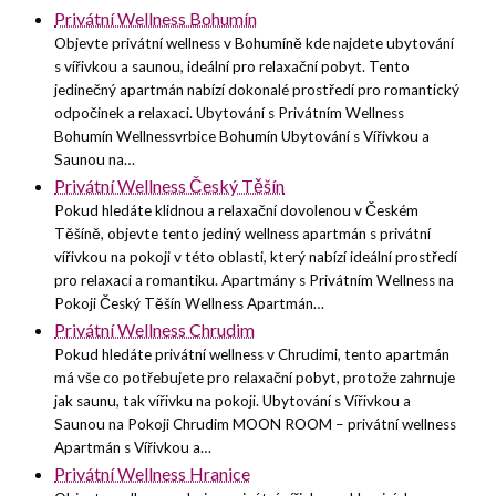
Privátní Wellness Bohumín
Objevte privátní wellness v Bohumíně kde najdete ubytování
s vířivkou a saunou, ideální pro relaxační pobyt. Tento
jedinečný apartmán nabízí dokonalé prostředí pro romantický
odpočinek a relaxaci. Ubytování s Privátním Wellness
Bohumín Wellnessvrbice Bohumín Ubytování s Vířivkou a
Saunou na…
Privátní Wellness Český Těšín
Pokud hledáte klidnou a relaxační dovolenou v Českém
Těšíně, objevte tento jediný wellness apartmán s privátní
vířivkou na pokoji v této oblasti, který nabízí ideální prostředí
pro relaxaci a romantiku. Apartmány s Privátním Wellness na
Pokoji Český Těšín Wellness Apartmán…
Privátní Wellness Chrudim
Pokud hledáte privátní wellness v Chrudimi, tento apartmán
má vše co potřebujete pro relaxační pobyt, protože zahrnuje
jak saunu, tak vířivku na pokoji. Ubytování s Vířivkou a
Saunou na Pokoji Chrudim MOON ROOM – privátní wellness
Apartmán s Vířivkou a…
Privátní Wellness Hranice