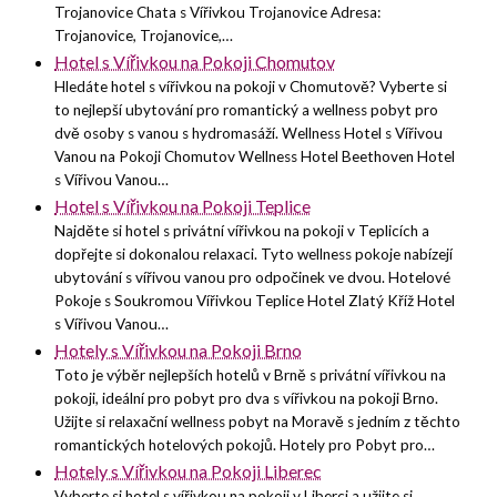
Trojanovice Chata s Vířivkou Trojanovice Adresa:
Trojanovice, Trojanovice,…
Hotel s Vířivkou na Pokoji Chomutov
Hledáte hotel s vířivkou na pokoji v Chomutově? Vyberte si
to nejlepší ubytování pro romantický a wellness pobyt pro
dvě osoby s vanou s hydromasáží. Wellness Hotel s Vířivou
Vanou na Pokoji Chomutov Wellness Hotel Beethoven Hotel
s Vířivou Vanou…
Hotel s Vířivkou na Pokoji Teplice
Najděte si hotel s privátní vířivkou na pokoji v Teplicích a
dopřejte si dokonalou relaxaci. Tyto wellness pokoje nabízejí
ubytování s vířivou vanou pro odpočinek ve dvou. Hotelové
Pokoje s Soukromou Vířivkou Teplice Hotel Zlatý Kříž Hotel
s Vířivou Vanou…
Hotely s Vířivkou na Pokoji Brno
Toto je výběr nejlepších hotelů v Brně s privátní vířivkou na
pokoji, ideální pro pobyt pro dva s vířivkou na pokoji Brno.
Užijte si relaxační wellness pobyt na Moravě s jedním z těchto
romantických hotelových pokojů. Hotely pro Pobyt pro…
Hotely s Vířivkou na Pokoji Liberec
Vyberte si hotel s vířivkou na pokoji v Liberci a užijte si