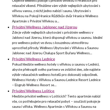
Objevte wellness pokoje s privátní vířivkou v Hranicích pro
relaxační víkend. Přinášíme vám výběr nejlepších ubytování s
vířivou vanou, z nichž jedno nabízí i saunu. Ubytování s
Vířivkou na Pokoji Hranice Růžičkův dvůr Hranice Wellness
Apartmán s Privátní Vířivkou a…
Privátní Wellness Jablonec nad Jizerou
Zde je výběr nejlepších ubytování s privátním wellness v
Jablonci nad Jizerou, která disponují vířivkou a saunou. Ideální
pro wellness pobyt ve dvou s kouzelnou atmosférou
uprostřed přírody. Wellness Ubytování s Vířivkou a Saunou
Jablonec nad Jizerou Chalupa Sport Buřany Wellness…
Privátní Wellness Lednice
Pokud hledáte wellness hotely s vířivkou a saunou v Lednici,
abyste překvapili svého partnera ve zvláštní den, zde najdete
výběr relaxačních wellness hotelů pro dokonalý odpočinek.
Wellness Hotely s Vířivkou a Saunou Lednice Resort Lednice
– Eisgrub Wellness Resort se…
Privátní Wellness Loštice
Hledáte privátní wellness v Lošticích? Tento apartmán nabízí
vše, co potřebujete pro relaxační pobyt – součástí pokoje je
sauna i vířivka. Wellness Apartmán s Vířivkou a Saunou na