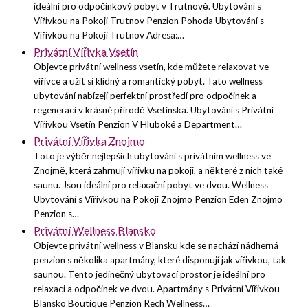
ideální pro odpočinkový pobyt v Trutnově. Ubytování s
Vířivkou na Pokoji Trutnov Penzion Pohoda Ubytování s
Vířivkou na Pokoji Trutnov Adresa:…
Privátní Vířivka Vsetín
Objevte privátní wellness vsetín, kde můžete relaxovat ve
vířivce a užít si klidný a romantický pobyt. Tato wellness
ubytování nabízejí perfektní prostředí pro odpočinek a
regeneraci v krásné přírodě Vsetínska. Ubytování s Privátní
Vířivkou Vsetín Penzion V Hluboké a Department…
Privátní Vířivka Znojmo
Toto je výběr nejlepších ubytování s privátním wellness ve
Znojmě, která zahrnují vířivku na pokoji, a některé z nich také
saunu. Jsou ideální pro relaxační pobyt ve dvou. Wellness
Ubytování s Vířivkou na Pokoji Znojmo Penzion Eden Znojmo
Penzion s…
Privátní Wellness Blansko
Objevte privátní wellness v Blansku kde se nachází nádherná
penzion s několika apartmány, které disponují jak vířivkou, tak
saunou. Tento jedinečný ubytovací prostor je ideální pro
relaxaci a odpočinek ve dvou. Apartmány s Privátní Vířivkou
Blansko Boutique Penzion Rech Wellness…