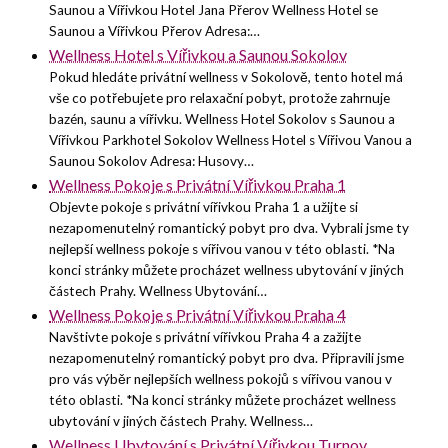
Saunou a Vířivkou Hotel Jana Přerov Wellness Hotel se
Saunou a Vířivkou Přerov Adresa:…
Wellness Hotel s Vířivkou a Saunou Sokolov
Pokud hledáte privátní wellness v Sokolově, tento hotel má
vše co potřebujete pro relaxační pobyt, protože zahrnuje
bazén, saunu a vířivku. Wellness Hotel Sokolov s Saunou a
Vířivkou Parkhotel Sokolov Wellness Hotel s Vířivou Vanou a
Saunou Sokolov Adresa: Husovy…
Wellness Pokoje s Privátní Vířivkou Praha 1
Objevte pokoje s privátní vířivkou Praha 1 a užijte si
nezapomenutelný romantický pobyt pro dva. Vybrali jsme ty
nejlepší wellness pokoje s vířivou vanou v této oblasti. *Na
konci stránky můžete procházet wellness ubytování v jiných
částech Prahy. Wellness Ubytování…
Wellness Pokoje s Privátní Vířivkou Praha 4
Navštivte pokoje s privátní vířivkou Praha 4 a zažijte
nezapomenutelný romantický pobyt pro dva. Připravili jsme
pro vás výběr nejlepších wellness pokojů s vířivou vanou v
této oblasti. *Na konci stránky můžete procházet wellness
ubytování v jiných částech Prahy. Wellness…
Wellness Ubytování s Privátní Vířivkou Turnov