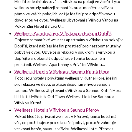
Hledáte ideální ubytování s vířivkou na pokoji ve Zlíně? Tyto
wellness hotely nabízejí romantickou atmosféru a vířivku
přímo ve vašich pokojích, což je ideální pro odpočinkovou
dovolenou ve dvou. Wellness Ubytování s Vířivou Vanou na
Pokoji Zlín Hotel Baltaci U…
Wellness Apartmány s Vířivkou na Pokoji Dobříš
Objevte romantické wellness apartmány s vířivkou na pokoji v
Dobříši, které nabízejí ideální prostředí pro nezapomenutelný
pobyt ve dvou. Užívejte si relaxaci v soukromí s vířivkou a
dopřejte si dokonalý odpočinek v tomto kouzelném
prostředí. Wellness Apartmány s Privátní Vířivkou…
Wellness Hotel s Vířivkou a Saunou Kutná Hora
Toto jsou hotely s privátním wellness v Kutné Hoře, ideální
pro relaxaci ve dvou, protože disponují vířivou vanou a
saunou. Wellness Ubytování s Vířivkou a Saunou Kutná Hora
LH Hotel Mědínek Old Town Wellness Hotel se Saunou a
Vířivkou Kutná…
Wellness Hotel s Vířivkou a Saunou Přerov
Pokud hledáte privátní wellness v Přerově, tento hotel má
vše, co potřebujete pro relaxační pobyt, protože zahrnuje
venkovní bazén, saunu a vířivku. Wellness Hotel Přerov s