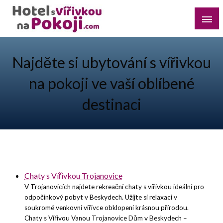
Skip
to
content
Najděte si romantický pobyt pro dvě osoby s vířivkou na
Hotel s Vířivkou na Pokoji
pokoji v destinaci, kterou preferujete
Najděte si ubytování s vířivkou
na pokoji ve vaší oblíbené
destinaci
Chaty s Vířivkou Trojanovice
V Trojanovicích najdete rekreační chaty s vířivkou ideální pro
odpočinkový pobyt v Beskydech. Užijte si relaxaci v
soukromé venkovní vířivce obklopeni krásnou přírodou.
Chaty s Vířivou Vanou Trojanovice Dům v Beskydech –