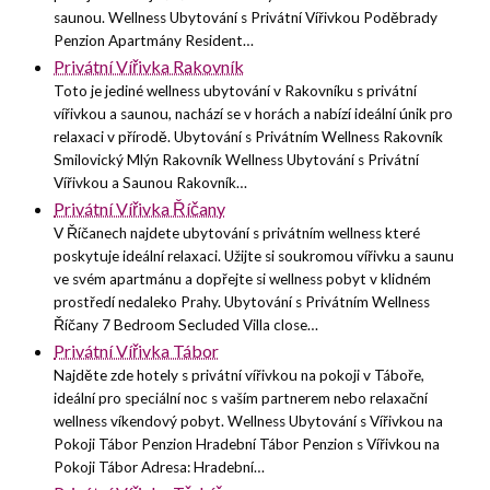
saunou. Wellness Ubytování s Privátní Vířivkou Poděbrady
Penzion Apartmány Resident…
Privátní Vířivka Rakovník
Toto je jediné wellness ubytování v Rakovníku s privátní
vířivkou a saunou, nachází se v horách a nabízí ideální únik pro
relaxaci v přírodě. Ubytování s Privátním Wellness Rakovník
Smilovický Mlýn Rakovník Wellness Ubytování s Privátní
Vířivkou a Saunou Rakovník…
Privátní Vířivka Říčany
V Říčanech najdete ubytování s privátním wellness které
poskytuje ideální relaxaci. Užijte si soukromou vířivku a saunu
ve svém apartmánu a dopřejte si wellness pobyt v klidném
prostředí nedaleko Prahy. Ubytování s Privátním Wellness
Říčany 7 Bedroom Secluded Villa close…
Privátní Vířivka Tábor
Najděte zde hotely s privátní vířivkou na pokoji v Táboře,
ideální pro speciální noc s vaším partnerem nebo relaxační
wellness víkendový pobyt. Wellness Ubytování s Vířivkou na
Pokoji Tábor Penzion Hradební Tábor Penzion s Vířivkou na
Pokoji Tábor Adresa: Hradební…