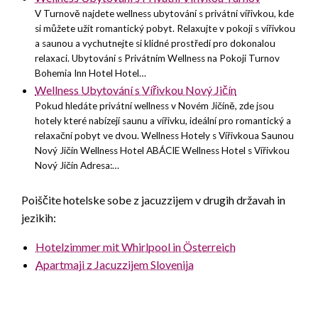
V Turnově najdete wellness ubytování s privátní vířivkou, kde
si můžete užít romantický pobyt. Relaxujte v pokoji s vířivkou
a saunou a vychutnejte si klidné prostředí pro dokonalou
relaxaci. Ubytování s Privátním Wellness na Pokoji Turnov
Bohemia Inn Hotel Hotel…
Wellness Ubytování s Vířivkou Nový Jičín
Pokud hledáte privátní wellness v Novém Jičíně, zde jsou
hotely které nabízejí saunu a vířivku, ideální pro romantický a
relaxační pobyt ve dvou. Wellness Hotely s Vířivkoua Saunou
Nový Jičín Wellness Hotel ABÁCIE Wellness Hotel s Vířivkou
Nový Jičín Adresa:…
Poiščite hotelske sobe z jacuzzijem v drugih državah in
jezikih:
Hotelzimmer mit Whirlpool in Österreich
Apartmaji z Jacuzzijem Slovenija