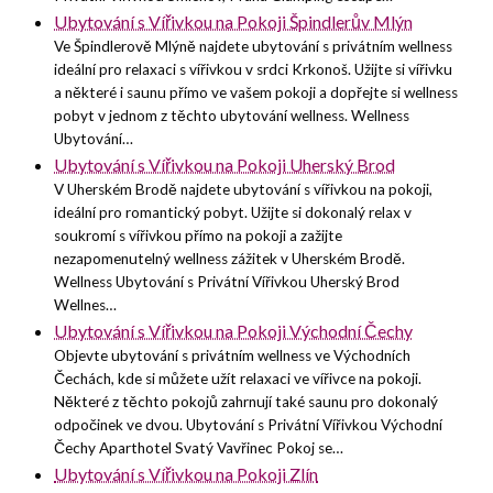
Ubytování s Vířivkou na Pokoji Špindlerův Mlýn
Ve Špindlerově Mlýně najdete ubytování s privátním wellness
ideální pro relaxaci s vířivkou v srdci Krkonoš. Užijte si vířivku
a některé i saunu přímo ve vašem pokoji a dopřejte si wellness
pobyt v jednom z těchto ubytování wellness. Wellness
Ubytování…
Ubytování s Vířivkou na Pokoji Uherský Brod
V Uherském Brodě najdete ubytování s vířivkou na pokoji,
ideální pro romantický pobyt. Užijte si dokonalý relax v
soukromí s vířivkou přímo na pokoji a zažijte
nezapomenutelný wellness zážitek v Uherském Brodě.
Wellness Ubytování s Privátní Vířivkou Uherský Brod
Wellnes…
Ubytování s Vířivkou na Pokoji Východní Čechy
Objevte ubytování s privátním wellness ve Východních
Čechách, kde si můžete užít relaxaci ve vířivce na pokoji.
Některé z těchto pokojů zahrnují také saunu pro dokonalý
odpočinek ve dvou. Ubytování s Privátní Vířivkou Východní
Čechy Aparthotel Svatý Vavřinec Pokoj se…
Ubytování s Vířivkou na Pokoji Zlín