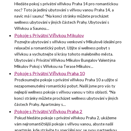
Hledáte pokoj s privátní vířivkou Praha 14 pro romantickou
noc? Toto je jediný ubytování s vířivou vanou Praha 14, a
navíc má i saunu! *Na konci stránky můžete procházet
wellness ubytování v jiných částech Prahy. Ubytování s
Vířivkou a Saunou…
Pokoje s Privátní Vířivkou Mikulov
Poznejte ubytování s vířivkou venkovní v Mikulově ideální pro
relaxační a romantický pobyt. Užijte si wellness pobyt s
vířivkou a vychutnejte si krásy tohoto malebného města.
Ubytování s Privátní Vířivkou Mikulov Bungalov Valentýna
Mikulov Pokoj s Vířivkou na Terase Mikulov…
Pokoje s Privátní Vířivkou Praha 10
Prozkoumejte pokoje s privátní vířivkou Praha 10 a užijte si
nezapomenutelný romantický pobyt. Našli jsme pro vás ty
nejlepší wellness pokoje s vířivou vanou v této oblasti. *Na
konci stránky můžete procházet wellness ubytování v jiných
částech Prahy. Apartmány s…
Pokoje s Privátní Vířivkou Praha 2
Pokud hledáte pokoje s privátní vířivkou Praha 2, ukážeme
vám nejromantičtější pokoje s vířivou vanou, abyste našli
apartmán, kde strávíte tu speciální noc se svou partnerkou