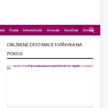
ský
Praha
Středočeský
Ústecký
Vysočina
Zlínský
OBLÍBENÉ DESTINACE S VÍŘIVKA NA
POKOJI