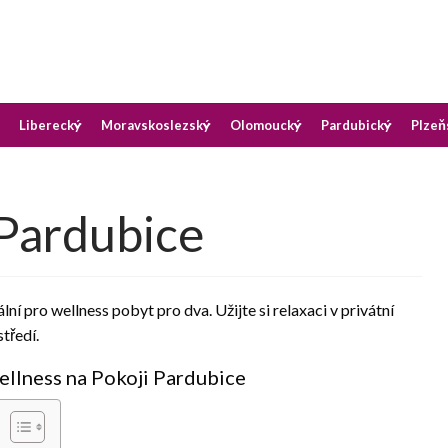
okoji v destinaci, kterou preferujete
oji
Liberecký
Moravskoslezský
Olomoucký
Pardubický
Plzeň
 Pardubice
lní pro wellness pobyt pro dva. Užijte si relaxaci v privátní
tředí.
ellness na Pokoji Pardubice