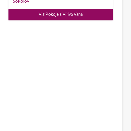
Viz Pokoje s Vířivá Vana