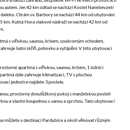
dou autem. Jen 42 km odtud se nachází Kostel Nanebevzetí
m daleko. Chrám sv. Barbory se nachází 44 km od ubytování.
5 km. Kutná Hora vlakové nádraží se nachází 42 km od
m.
artmá s vířivkou, saunou, krbem, soukromým vchodem,
ahrnuje šatní skříň, pohovku a vytápění. V této ubytovací
ostorné apartmá s vířivkou, saunou, krbem, 1 ložnicí
partmá dále zahrnuje klimatizaci, TV s plochou
ovací jednotce najdete 3 postele.
vanou, prostorný dvoulůžkový pokoj s manželskou postelí
vkou a vlastní koupelnou s vanou a sprchou. Tato ubytovací
e můžete v destinaci Pardubice a okolí věnovat různým