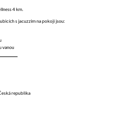
llness 4 km.
ubicích s jacuzzim na pokoji jsou:
u
ou vanou
 Česká republika