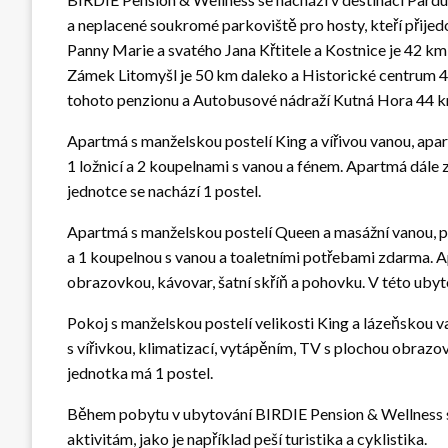
a neplacené soukromé parkoviště pro hosty, kteří přije
Panny Marie a svatého Jana Křtitele a Kostnice je 42 k
Zámek Litomyšl je 50 km daleko a Historické centrum 4
tohoto penzionu a Autobusové nádraží Kutná Hora 44 k
Apartmá s manželskou postelí King a vířivou vanou, ap
1 ložnicí a 2 koupelnami s vanou a fénem. Apartmá dále z
jednotce se nachází 1 postel.
Apartmá s manželskou postelí Queen a masážní vanou, pr
a 1 koupelnou s vanou a toaletními potřebami zdarma. A
obrazovkou, kávovar, šatní skříň a pohovku. V této ubyt
Pokoj s manželskou postelí velikosti King a lázeňskou 
s vířivkou, klimatizací, vytápěním, TV s plochou obrazo
jednotka má 1 postel.
Během pobytu v ubytování BIRDIE Pension & Wellness s
aktivitám, jako je například peší turistika a cyklistika.