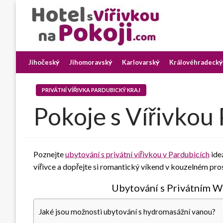
Skip
to
content
Najděte si romantický pobyt pro dvě osoby s vířivkou na p
Hotel s Vířivkou na Pok
Jihočeský
Jihomoravský
Karlovarský
Královéhradecký
PRIVÁTNÍ VÍŘIVKA PARDUBICKÝ KRAJ
Pokoje s Vířivkou
Poznejte
ubytování s privátní vířivkou v Pardubicích
ideá
vířivce a dopřejte si romantický víkend v kouzelném pros
Ubytování s Privátním W
Jaké jsou možnosti ubytování s hydromasážní vanou?