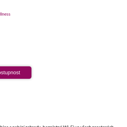
ostupnost
bice a nabízí zahradu, bezplatné Wi-Fi ve všech prostorách