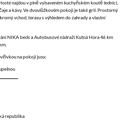
. Hosté najdou v plně vybaveném kuchyňském koutě lednici,
čaje a kávy. Ve dvoulůžkovém pokoji je také gril. Prostorný
kromý vchod, terasu s výhledem do zahrady a vlastní
vání NIKA beds a Autobusové nádraží Kutná Hora 46 km
 km.
vířivkou na pokoji jsou:
oupelnou
ká republika