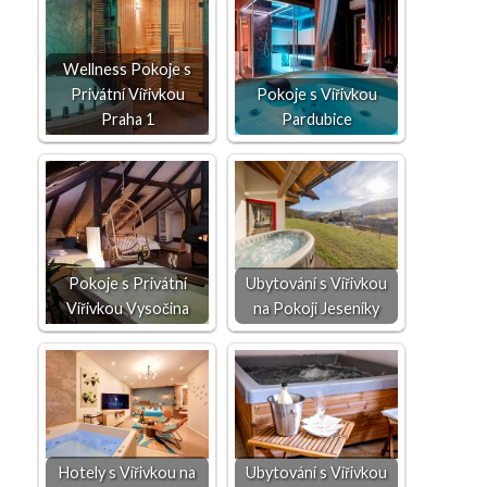
Wellness Pokoje s
Privátní Vířivkou
Pokoje s Vířivkou
Praha 1
Pardubice
Pokoje s Privátní
Ubytování s Vířivkou
Vířivkou Vysočina
na Pokoji Jeseníky
Hotely s Vířivkou na
Ubytování s Vířivkou