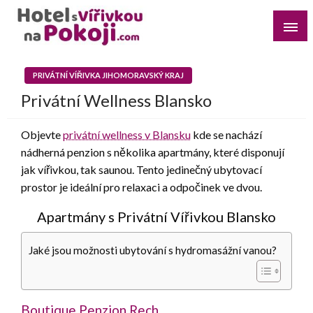
Skip
to
content
Najděte si romantický pobyt pro dvě osoby s vířivkou na
Hotel s Vířivkou na Pokoji
pokoji v destinaci, kterou preferujete
PRIVÁTNÍ VÍŘIVKA JIHOMORAVSKÝ KRAJ
Privátní Wellness Blansko
Objevte
privátní wellness v Blansku
kde se nachází
nádherná penzion s několika apartmány, které disponují
jak vířivkou, tak saunou. Tento jedinečný ubytovací
prostor je ideální pro relaxaci a odpočinek ve dvou.
Apartmány s Privátní Vířivkou Blansko
Jaké jsou možnosti ubytování s hydromasážní vanou?
Boutique Penzion Rech