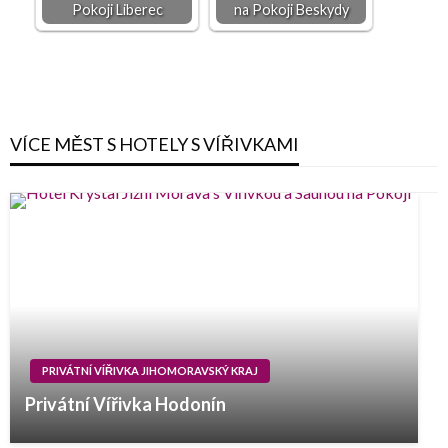
Pokoji Liberec
na Pokoji Beskydy
VÍCE MĚST S HOTELY S VÍŘIVKAMI
PRIVÁTNÍ VÍŘIVKA JIHOMORAVSKÝ KRAJ
Privátní Vířivka Hodonín