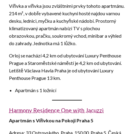
Vířivka a vířivka jsou zvláštními prvky tohoto apartmánu.
214 m², v dobře vybavené kuchyni hosté najdou varnou
desku, lednici, myčku a kuchyňské nádobí. Prostorný
klimatizovaný apartmán nabízí TV s plochou
obrazovkou, pračku, soukromý vchod, minibar a výhled
do zahrady. Jednotka má 1 lůžko.
Orloj se nachází 4,2 km od ubytování Luxury Penthouse
Prague a Staroměstské náměstí je 4,2 km od ubytování.
Letiště Václava Havla Praha je od ubytování Luxury
Penthouse Prague 13 km.
Apartmán s 1 ložnicí
Harmony Residence One with Jacuzzi
Apartmán s Vířivkou na Pokoji Praha 5
Adresa: 33 Ostrovského, Praha, 150 00, Praha 5, Česká