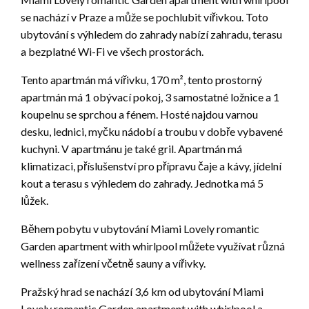
se nachází v Praze a může se pochlubit vířivkou. Toto
ubytování s výhledem do zahrady nabízí zahradu, terasu
a bezplatné Wi-Fi ve všech prostorách.
Tento apartmán má vířivku, 170 m², tento prostorný
apartmán má 1 obývací pokoj, 3 samostatné ložnice a 1
koupelnu se sprchou a fénem. Hosté najdou varnou
desku, lednici, myčku nádobí a troubu v dobře vybavené
kuchyni. V apartmánu je také gril. Apartmán má
klimatizaci, příslušenství pro přípravu čaje a kávy, jídelní
kout a terasu s výhledem do zahrady. Jednotka má 5
lůžek.
Během pobytu v ubytování Miami Lovely romantic
Garden apartment with whirlpool můžete využívat různá
wellness zařízení včetně sauny a vířivky.
Pražský hrad se nachází 3,6 km od ubytování Miami
Lovely romantic Garden apartment with whirlpool a