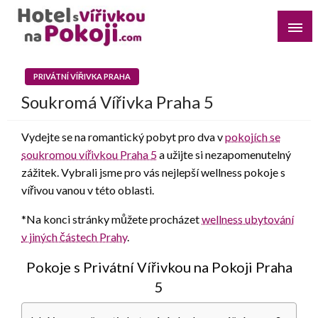
Skip
to
content
Najděte si romantický pobyt pro dvě osoby s vířivkou na
Hotel s Vířivkou na Pokoji
pokoji v destinaci, kterou preferujete
PRIVÁTNÍ VÍŘIVKA PRAHA
Soukromá Vířivka Praha 5
Vydejte se na romantický pobyt pro dva v
pokojích se
soukromou vířivkou Praha 5
a užijte si nezapomenutelný
zážitek. Vybrali jsme pro vás nejlepší wellness pokoje s
vířivou vanou v této oblasti.
*Na konci stránky můžete procházet
wellness ubytování
v jiných částech Prahy
.
Pokoje s Privátní Vířivkou na Pokoji Praha
5