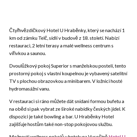
Čtyřhvězdičkový Hotel U Hraběnky, který se nachází 1
km od zámku Telč, sídlí v budově z 18. století. Nabízí
restauraci, 2 letní terasy a malé wellness centrum s
vířivkou a saunou.
Dvoulůžkový pokoj Superior s manželskou postelí, tento
prostorný pokoj s vlastní koupelnou je vybavený satelitní
TV s plochou obrazovkou a minibarem. V ložnici hosté
hydromasážní vanu.
V restauraci si ráno můžete dát snídani formou bufetu a
na oběd si pak vybrat ze široké nabídky českých jídel. K
dispozici je také bowling a bar. U Hraběnky Hotel
zajišťuje hostům také non-stop pokojovou službu.
Možnosti wellness pokojů v hotelu na Vysočině
Hotel U