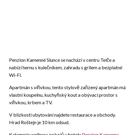
Penzion Kamenné Slunce se nachází v centru Telče a
nabízí hernu s kulečníkem, zahradu s grilem a bezplatné
Wi-Fi.
Apartmán s vířivkou, tento stylově zařízený apartmán má
vlastní koupelnu, kuchyňský kout a obývací prostor s
vířivkou, krbem a TV.
V blízkosti ubytování najdete restaurace a obchody.
Hrad Roštejn je 10 km odsud.
Kategorie wellness pokojů v hotelu
Penzion Kamenne