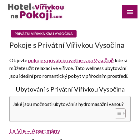
Skip
to
content
Najděte si romantický pobyt pro dvě osoby s vířivkou na
Hotel s Vířivkou na Pokoji
pokoji v destinaci, kterou preferujete
PRIVÁTNÍ VÍŘIVKA KRAJ VYSOČINA
Pokoje s Privátní Vířivkou Vysočina
Objevte
pokoje s privátním wellness na Vysočině
kde si
můžete užít relaxaci ve vířivce. Tato wellness ubytování
jsou ideální pro romantický pobyt v přírodním prostředí.
Ubytování s Privátní Vířivkou Vysočina
Jaké jsou možnosti ubytování s hydromasážní vanou?
La Vie – Apartmány