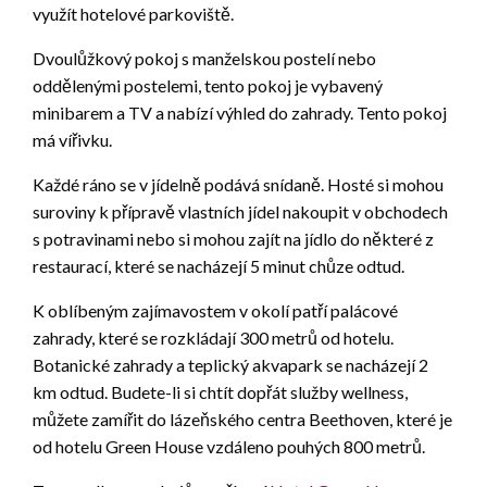
využít hotelové parkoviště.
Dvoulůžkový pokoj s manželskou postelí nebo
oddělenými postelemi, tento pokoj je vybavený
minibarem a TV a nabízí výhled do zahrady. Tento pokoj
má vířivku.
Každé ráno se v jídelně podává snídaně. Hosté si mohou
suroviny k přípravě vlastních jídel nakoupit v obchodech
s potravinami nebo si mohou zajít na jídlo do některé z
restaurací, které se nacházejí 5 minut chůze odtud.
K oblíbeným zajímavostem v okolí patří palácové
zahrady, které se rozkládají 300 metrů od hotelu.
Botanické zahrady a teplický akvapark se nacházejí 2
km odtud. Budete-li si chtít dopřát služby wellness,
můžete zamířit do lázeňského centra Beethoven, které je
od hotelu Green House vzdáleno pouhých 800 metrů.