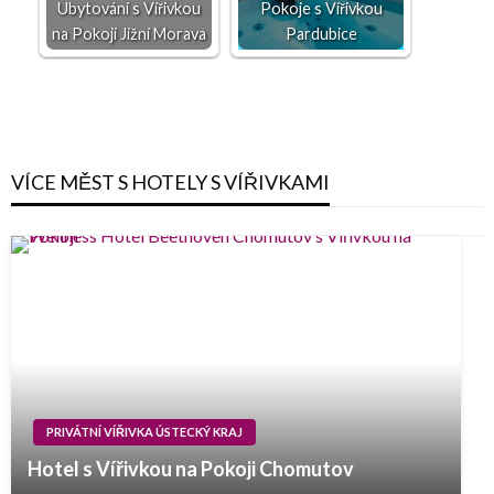
Ubytování s Vířivkou
Pokoje s Vířivkou
na Pokoji Jižní Morava
Pardubice
VÍCE MĚST S HOTELY S VÍŘIVKAMI
PRIVÁTNÍ VÍŘIVKA ÚSTECKÝ KRAJ
Hotel s Vířivkou na Pokoji Chomutov