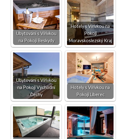
Hotely s Vířivkou na
Ubytování s Vířivkou
Pokoji
na Pokoji Beskydy
Moravskoslezský Kraj
Ubytování s Vířivkou
na Pokoji Východní
Hotely s Vířivkou na
Čechy
Pokoji Liberec