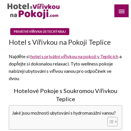
Skip
to
content
Najděte si romantický pobyt pro dvě osoby s vířivkou na
Hotel s Vířivkou na Pokoji
pokoji v destinaci, kterou preferujete
PRIVÁTNÍ VÍŘIVKA ÚSTECKÝ KRAJ
Hotel s Vířivkou na Pokoji Teplice
Najděte si
hotel s privátní vířivkou na pokoji v Teplicích
a
dopřejte si dokonalou relaxaci. Tyto wellness pokoje
nabízejí ubytování s vířivou vanou pro odpočinek ve
dvou.
Hotelové Pokoje s Soukromou Vířivkou
Teplice
Jaké jsou možnosti ubytování s hydromasážní vanou?