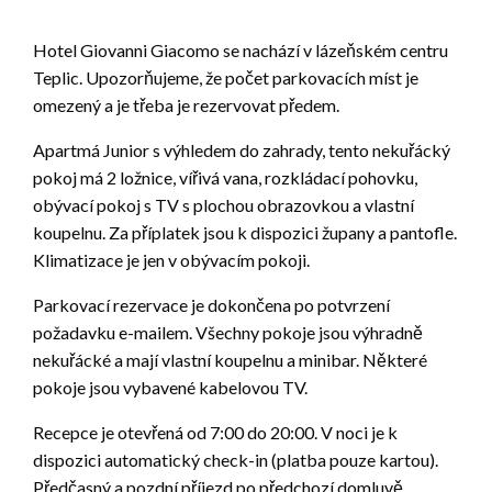
Hotel Giovanni Giacomo se nachází v lázeňském centru
Teplic. Upozorňujeme, že počet parkovacích míst je
omezený a je třeba je rezervovat předem.
Apartmá Junior s výhledem do zahrady, tento nekuřácký
pokoj má 2 ložnice, vířivá vana, rozkládací pohovku,
obývací pokoj s TV s plochou obrazovkou a vlastní
koupelnu. Za příplatek jsou k dispozici župany a pantofle.
Klimatizace je jen v obývacím pokoji.
Parkovací rezervace je dokončena po potvrzení
požadavku e-mailem. Všechny pokoje jsou výhradně
nekuřácké a mají vlastní koupelnu a minibar. Některé
pokoje jsou vybavené kabelovou TV.
Recepce je otevřená od 7:00 do 20:00. V noci je k
dispozici automatický check-in (platba pouze kartou).
Předčasný a pozdní příjezd po předchozí domluvě.