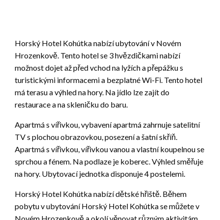
Horský Hotel Kohútka nabízí ubytování v Novém
Hrozenkově. Tento hotel se 3 hvězdičkami nabízí
možnost dojet až před vchod na lyžích a přepážku s
turistickými informacemi a bezplatné Wi-Fi. Tento hotel
má terasu a výhled na hory. Na jídlo lze zajít do
restaurace a na skleničku do baru.
Apartmá s vířivkou, vybavení apartmá zahrnuje satelitní
TV s plochou obrazovkou, posezení a šatní skříň.
Apartmá s vířivkou, vířivkou vanou a vlastní koupelnou se
sprchou a fénem. Na podlaze je koberec. Výhled směřuje
na hory. Ubytovací jednotka disponuje 4 postelemi.
Horský Hotel Kohútka nabízí dětské hřiště. Během
pobytu v ubytování Horský Hotel Kohútka se můžete v
Novém Hrozenkově a okolí věnovat různým aktivitám,