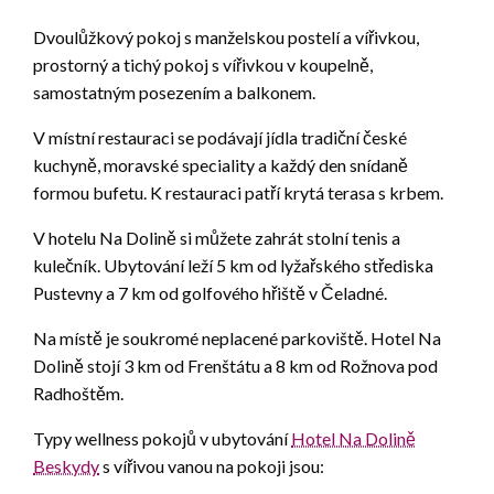
Dvoulůžkový pokoj s manželskou postelí a vířivkou,
prostorný a tichý pokoj s vířivkou v koupelně,
samostatným posezením a balkonem.
V místní restauraci se podávají jídla tradiční české
kuchyně, moravské speciality a každý den snídaně
formou bufetu. K restauraci patří krytá terasa s krbem.
V hotelu Na Dolině si můžete zahrát stolní tenis a
kulečník. Ubytování leží 5 km od lyžařského střediska
Pustevny a 7 km od golfového hřiště v Čeladné.
Na místě je soukromé neplacené parkoviště. Hotel Na
Dolině stojí 3 km od Frenštátu a 8 km od Rožnova pod
Radhoštěm.
Typy wellness pokojů v ubytování
Hotel Na Dolině
Beskydy
s vířivou vanou na pokoji jsou: