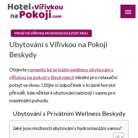
Skip
to
content
Najděte si romantický pobyt pro dvě osoby s vířivkou na
Hotel s Vířivkou na Pokoji
pokoji v destinaci, kterou preferujete
PRIVÁTNÍ VÍŘIVKA MORAVSKOSLEZSKÝ KRAJ
Ubytování s Vířivkou na Pokoji
Beskydy
Objevte
romantické privátní wellness ubytování s
vířivkou na pokoji v Beskydech
ideální pro relaxační
pobyt ve dvou. Užijte si odpočinek v krásné horské
přírodě, kde některá ubytování nabízejí i saunu pro
maximální pohodu.
Ubytování s Privátním Wellness Beskydy
Jaké jsou možnosti ubytování s hydromasážní vanou?