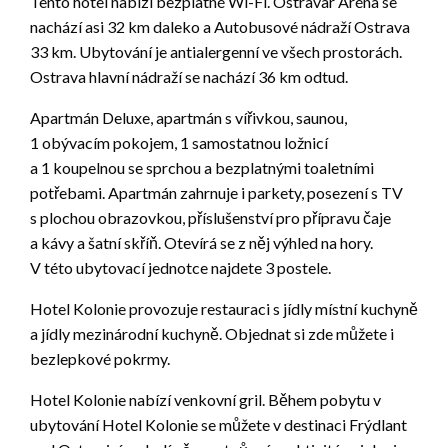
Tento hotel nabízí bezplatné Wi-Fi. Ostravar Aréna se
nachází asi 32 km daleko a Autobusové nádraží Ostrava
33 km. Ubytování je antialergenní ve všech prostorách.
Ostrava hlavní nádraží se nachází 36 km odtud.
Apartmán Deluxe, apartmán s vířivkou, saunou,
1 obývacím pokojem, 1 samostatnou ložnicí
a 1 koupelnou se sprchou a bezplatnými toaletními
potřebami. Apartmán zahrnuje i parkety, posezení s TV
s plochou obrazovkou, příslušenství pro přípravu čaje
a kávy a šatní skříň. Otevírá se z něj výhled na hory.
V této ubytovací jednotce najdete 3 postele.
Hotel Kolonie provozuje restauraci s jídly místní kuchyně
a jídly mezinárodní kuchyně. Objednat si zde můžete i
bezlepkové pokrmy.
Hotel Kolonie nabízí venkovní gril. Během pobytu v
ubytování Hotel Kolonie se můžete v destinaci Frýdlant