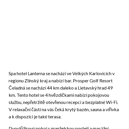
Spa hotel Lanterna se nachází ve Velkých Karlovicích v
regionu Zlínský kraj a nabízí bar. Prosper Golf Resort
Čeladná se nachází 44 km daleko a Lietavský hrad 49
km. Tento hotel se 4 hvězdičkami nabízí pokojovou
službu, nepřetržitě otevřenou recepci a bezplatné Wi-Fi.
V relaxační částí na vás čeká krytý bazén, sauna a vířivka
a k dispozici je také terasa.
Dvoulůžkový pokoj s manželskou postelí a masážní