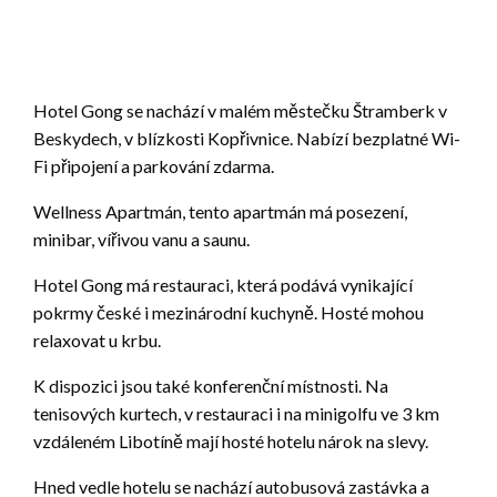
Hotel Gong se nachází v malém městečku Štramberk v
Beskydech, v blízkosti Kopřivnice. Nabízí bezplatné Wi-
Fi připojení a parkování zdarma.
Wellness Apartmán, tento apartmán má posezení,
minibar, vířivou vanu a saunu.
Hotel Gong má restauraci, která podává vynikající
pokrmy české i mezinárodní kuchyně. Hosté mohou
relaxovat u krbu.
K dispozici jsou také konferenční místnosti. Na
tenisových kurtech, v restauraci i na minigolfu ve 3 km
vzdáleném Libotíně mají hosté hotelu nárok na slevy.
Hned vedle hotelu se nachází autobusová zastávka a