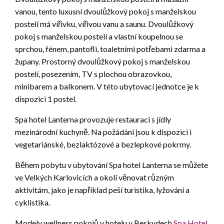
vanou, tento luxusní dvoulůžkový pokoj s manželskou
postelí má vířivku, vířivou vanu a saunu. Dvoulůžkový
pokoj s manželskou postelí a vlastní koupelnou se
sprchou, fénem, pantofli, toaletními potřebami zdarma a
župany. Prostorný dvoulůžkový pokoj s manželskou
postelí, posezením, TV s plochou obrazovkou,
minibarem a balkonem. V této ubytovací jednotce je k
dispozici 1 postel.
Spa hotel Lanterna provozuje restauraci s jídly
mezinárodní kuchyně. Na požádání jsou k dispozici i
vegetariánské, bezlaktózové a bezlepkové pokrmy.
Během pobytu v ubytování Spa hotel Lanterna se můžete
ve Velkých Karlovicích a okolí věnovat různým
aktivitám, jako je například peší turistika, lyžování a
cyklistika.
Modely wellness pokojů v hotelu v Beskydech
Spa Hotel