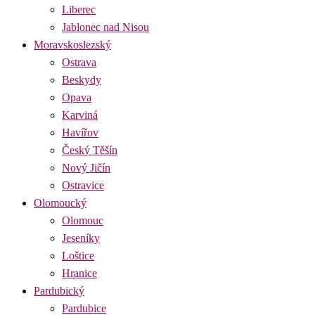
Liberec
Jablonec nad Nisou
Moravskoslezský
Ostrava
Beskydy
Opava
Karviná
Havířov
Český Těšín
Nový Jičín
Ostravice
Olomoucký
Olomouc
Jeseníky
Loštice
Hranice
Pardubický
Pardubice