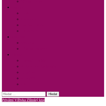
Střední Čechy
Ústecký
Teplice
Chomutov
Ústí nad Labem
Litoměřice
Vysočina
Vysočina
Žďár nad Sázavou
Zlínský
Uherské Hradiště
Rožnov pod Radhoštěm
Luhačovice
Kroměříž
Zlín
Vyhledávání
Privátní Vířivka Zlínský kraj