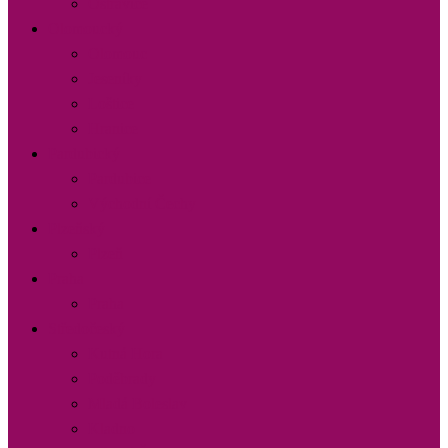
Ostravice
Olomoucký
Olomouc
Jeseníky
Loštice
Hranice
Pardubický
Pardubice
Východní Čechy
Plzeňský
Plzeň
Praha
Praha
Středočeský
Kutná Hora
Poděbrady
Mladá Boleslav
Kladno