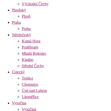
Východní Čechy
Plzeňský
Plzeň
Praha
Praha
Středočeský
Kutná Hora
Poděbrady
Mladá Boleslav
Kladno
Střední Čechy
Ústecký
Teplice
Chomutov
Ústí nad Labem
Litoměřice
Vysočina
Vysočina