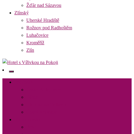
Žďár nad Sázavou
Zlínský
Uherské Hradiště
Rožnov pod Radhoštěm
Luhačovice
Kroměříž
Zlín
Najděte si romantický pobyt pro dvě osoby s vířivkou na pokoji v
Hotel s Vířivkou na Pokoji
destinaci, kterou preferujete
Jihočeský
České Budějovice
Tábor
Hluboká nad Vltavou
Český Krumlov
Jihomoravský
Brno