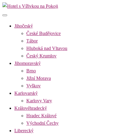
Skip
to
Hotel s Vířivkou na Pokoji
Najděte si romantický pobyt pro dvě osoby s vířivkou na pokoji v
content
destinaci, kterou preferujete
Jihočeský
České Budějovice
Tábor
Hluboká nad Vltavou
Český Krumlov
Jihomoravský
Brno
Jižní Morava
Vyškov
Karlovarský
Karlovy Vary
Královéhradecký
Hradec Králové
Východní Čechy
Liberecký