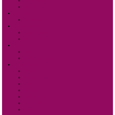
Jižní Morava
Vyškov
Karlovarský
Karlovy Vary
Královéhradecký
Hradec Králové
Východní Čechy
Liberecký
Liberec
Jablonec nad Nisou
Moravskoslezský
Ostrava
Beskydy
Opava
Karviná
Havířov
Český Těšín
Nový Jičín