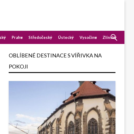
ský
Praha
Středočeský
Ústecký
Vysočina
Zlínský
OBLÍBENÉ DESTINACE S VÍŘIVKA NA
POKOJI