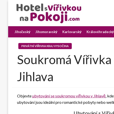
Skip
to
content
Najděte si romantický pobyt pro dvě osoby s vířivkou na p
Hotel s Vířivkou na Pok
Jihočeský
Jihomoravský
Karlovarský
Královéhradecký
PRIVÁTNÍ VÍŘIVKA KRAJ VYSOČINA
Soukromá Vířivka
Jihlava
Objevte
ubytování se soukromou vířivkou v Jihlavě
, kde
ubytování jsou ideální pro romantické pobyty nebo well
Ubytování s Vířiv