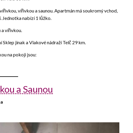
 vířivkou, vířivkou a saunou. Apartmán má soukromý vchod,
í. Jednotka nabízí 1 lůžko.
a vířivkou.
 Sklep jinak a Vlakové nádraží Telč 29 km.
kou na pokoji jsou:
vkou a Saunou
va