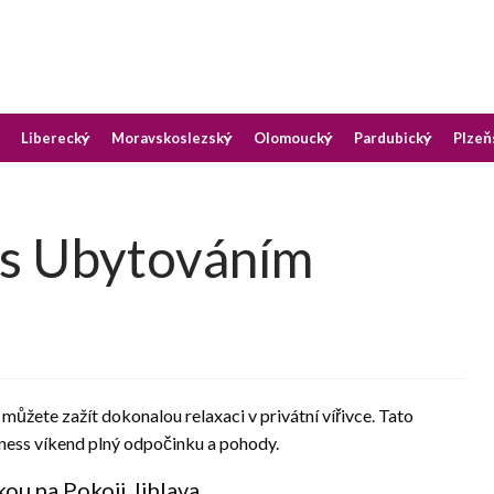
okoji v destinaci, kterou preferujete
oji
Liberecký
Moravskoslezský
Olomoucký
Pardubický
Plzeň
 s Ubytováním
 můžete zažít dokonalou relaxaci v privátní vířivce. Tato
ness víkend plný odpočinku a pohody.
kou na Pokoji Jihlava