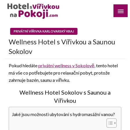
Skip
to
content
Najděte si romantický pobyt pro dvě osoby s vířivkou na
Hotel s Vířivkou na Pokoji
pokoji v destinaci, kterou preferujete
PRIVÁTNÍ VÍŘIVKA KARLOVARSKÝ KRAJ
Wellness Hotel s Vířivkou a Saunou
Sokolov
Pokud hledáte
privátní wellness v Sokolově
, tento hotel
má vše co potřebujete pro relaxační pobyt, protože
zahrnuje bazén, saunu a vířivku.
Wellness Hotel Sokolov s Saunou a
Vířivkou
Jaké jsou možnosti ubytování s hydromasážní vanou?