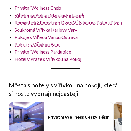
Privátní Wellness Cheb
Vířivka na Pokoji Mariánské Lázně
Romantický Pobyt pro Dva s Vířivkou na Pokoji Plzeň
Soukromá Vířivka Karlovy Vary
Pokoje s Vířivou Vanou Ostrava
Pokoje s Vířivkou Brno
Privátní Wellness Pardubice
Hotel v Praze s Vířivkou na Pokoji
Města s hotely s vířivkou na pokoji, která
si hosté vybírají nejčastěji
Privátní Wellness Český Těšín