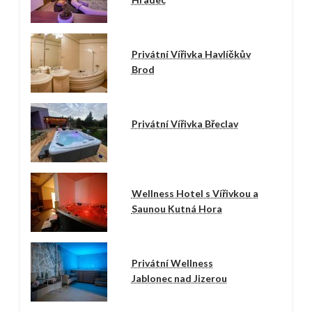
Privátní Vířivka Havlíčkův
Brod
Privátní Vířivka Břeclav
Wellness Hotel s Vířivkou a
Saunou Kutná Hora
Privátní Wellness
Jablonec nad Jizerou