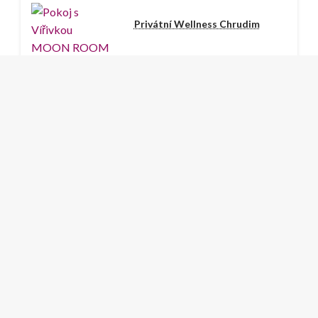
Privátní Wellness Chrudim
Wellness Hotel s Vířivkou a
Saunou Sokolov
Viz Pokoje s Vířivá Vana
Stránky
Najděte si ubytování s vířivkou na pokoji ve vaší oblíbené
destinaci