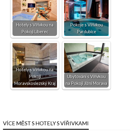
Hotely s Vířivkou na
Pokoje s Vířivkou
Pokoji Liberec
Pardubice
Hotely s Vířivkou na
Pokoji
Ubytování s Vířivkou
Moravskoslezský Kraj
na Pokoji Jižní Morava
VÍCE MĚST S HOTELY S VÍŘIVKAMI