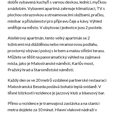
dobře vybavená kuchyň s varnou deskou, lednicí, myčkou
a nádobím. Vybavení apartmá zahrnuje klimatizaci, TV s
plochou obrazovkou a streamovacími službami, pračku,
minibar a příslušenství pro přípravu čaje a kávy. Výhled
směřuje na město. V ubytovací jednotce jsou 2 postele.
Ateliérový apartmán, tento velký apartmán se 2
ložnicemi má dlážděnou nebo mramorovou podlahu,
prostorný obývací pokoj s krbem a malou střešní terasu.
Můžete se těšit na panoramatický výhled na zajímavá
místa, jako je Malostranské náměstí, Karlův most,
Pražský hrad a Staroměstské náměstí.
Každý den se ve 20 metrů vzdálené partnerské restauraci
Malostranská Beseda podává bohatá teplá snídaně. V
těsné blízkosti rezidence je jazzový klub a bluesový bar.
Přímo u rezidence je tramvajová zastávka a na stanici
metra dojdete za 10 minut. Hlavní vlakové nádraží v