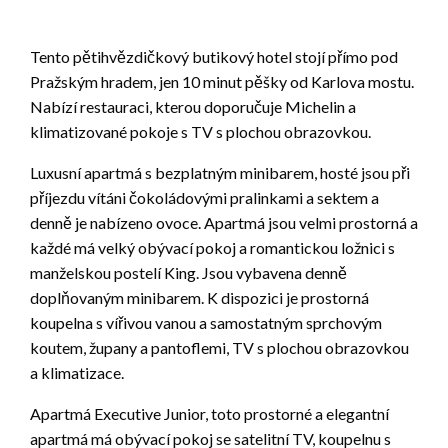
Tento pětihvězdičkový butikový hotel stojí přímo pod
Pražským hradem, jen 10 minut pěšky od Karlova mostu.
Nabízí restauraci, kterou doporučuje Michelin a
klimatizované pokoje s TV s plochou obrazovkou.
Luxusní apartmá s bezplatným minibarem, hosté jsou při
příjezdu vítáni čokoládovými pralinkami a sektem a
denně je nabízeno ovoce. Apartmá jsou velmi prostorná a
každé má velký obývací pokoj a romantickou ložnici s
manželskou postelí King. Jsou vybavena denně
doplňovaným minibarem. K dispozici je prostorná
koupelna s vířivou vanou a samostatným sprchovým
koutem, župany a pantoflemi, TV s plochou obrazovkou
a klimatizace.
Apartmá Executive Junior, toto prostorné a elegantní
apartmá má obývací pokoj se satelitní TV, koupelnu s