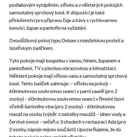
podlahovým vytápěním, vířivku a v některých pokojích
samostatný sprchový kout. K dispozici je také
příslušenství pro přípravu čaje a kávy s rychlovarnou
konvicí, župan a pantofle na vyžádání.
Dvoulůžkový pokoj typu Deluxe s manželskou postelí a
lázeňským balíčkem,
Tyto pokoje mají koupelnu s vanou, fénem, županem a
pantoflemi, TV s plochou obrazovkou a klimatizaci.
Některé pokoje mají vířivou vanu a samostatný sprchový
kout. Tento balíček zahrnuje: – vířivku na pokoji –
60minutovou soukromou seanci v parní sauně (pro 2
osoby) – 60minutovou soukromou seanci v římské lázni
včetně šumivého vína (pro 2 osoby) – 60minutovou
masáž na osobu (výběr z nabídky masáží) – láhev vody a
čerstvé ovoce – večeři o 3 chodech v restauraci Ada (pro
2 osoby, nápoje nejsou součástí) Upozorňujeme, že do
tohoto pokoje nelze umístit přistýlky.