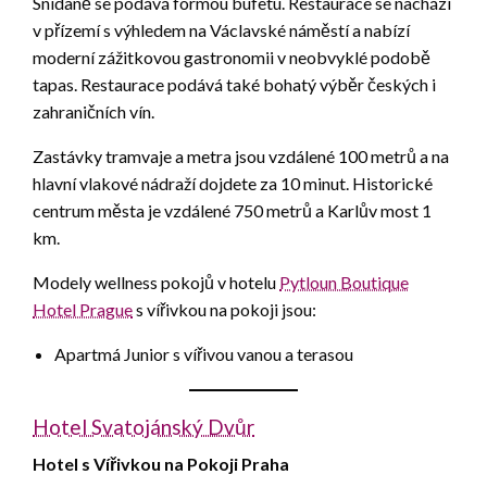
Snídaně se podává formou bufetu. Restaurace se nachází
v přízemí s výhledem na Václavské náměstí a nabízí
moderní zážitkovou gastronomii v neobvyklé podobě
tapas. Restaurace podává také bohatý výběr českých i
zahraničních vín.
Zastávky tramvaje a metra jsou vzdálené 100 metrů a na
hlavní vlakové nádraží dojdete za 10 minut. Historické
centrum města je vzdálené 750 metrů a Karlův most 1
km.
Modely wellness pokojů v hotelu
Pytloun Boutique
Hotel Prague
s vířivkou na pokoji jsou:
Apartmá Junior s vířivou vanou a terasou
Hotel Svatojánský Dvůr
Hotel s Vířivkou na Pokoji Praha