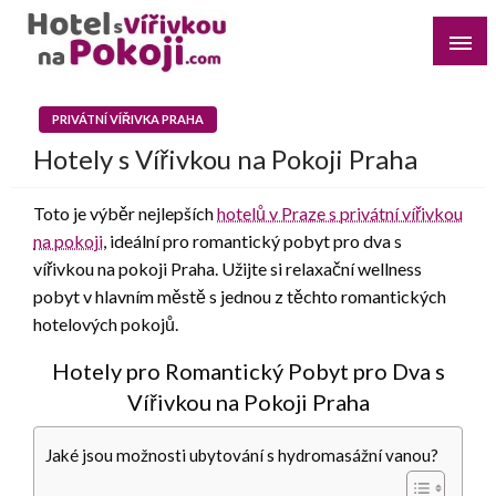
Skip
to
content
Najděte si romantický pobyt pro dvě osoby s vířivkou na
Hotel s Vířivkou na Pokoji
pokoji v destinaci, kterou preferujete
PRIVÁTNÍ VÍŘIVKA PRAHA
Hotely s Vířivkou na Pokoji Praha
Toto je výběr nejlepších
hotelů v Praze s privátní vířivkou
na pokoji
, ideální pro romantický pobyt pro dva s
vířivkou na pokoji Praha. Užijte si relaxační wellness
pobyt v hlavním městě s jednou z těchto romantických
hotelových pokojů.
Hotely pro Romantický Pobyt pro Dva s
Vířivkou na Pokoji Praha
Jaké jsou možnosti ubytování s hydromasážní vanou?