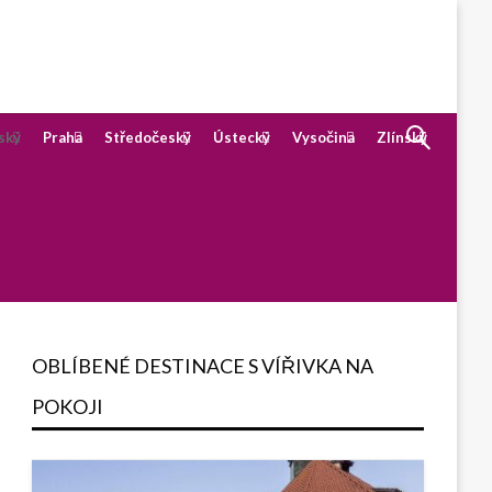
ský
Praha
Středočeský
Ústecký
Vysočina
Zlínský
OBLÍBENÉ DESTINACE S VÍŘIVKA NA
POKOJI