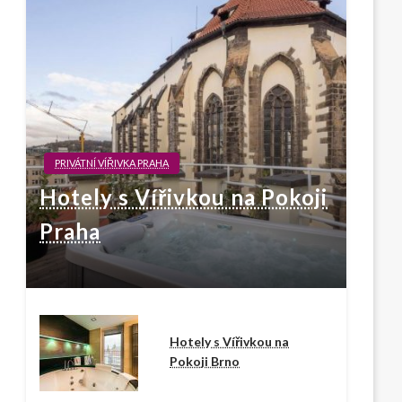
PRIVÁTNÍ VÍŘIVKA PRAHA
Hotely s Vířivkou na Pokoji
Praha
Hotely s Vířivkou na
Pokoji Brno