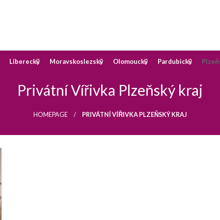
okoji v destinaci, kterou preferujete
oji
Liberecký
Moravskoslezský
Olomoucký
Pardubický
Plzeň
Privátní Vířivka Plzeňský kraj
HOMEPAGE
PRIVÁTNÍ VÍŘIVKA PLZEŇSKÝ KRAJ