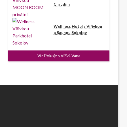
Chrudim
Wellness Hotel s Vířivkou
a Saunou Sokolov
Viz Pokoje s Vířivá Vana