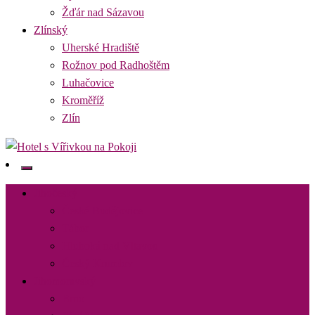
Žďár nad Sázavou
Zlínský
Uherské Hradiště
Rožnov pod Radhoštěm
Luhačovice
Kroměříž
Zlín
Najděte si romantický pobyt pro dvě osoby s vířivkou na pokoji v
Hotel s Vířivkou na Pokoji
destinaci, kterou preferujete
Jihočeský
České Budějovice
Tábor
Hluboká nad Vltavou
Český Krumlov
Jihomoravský
Brno