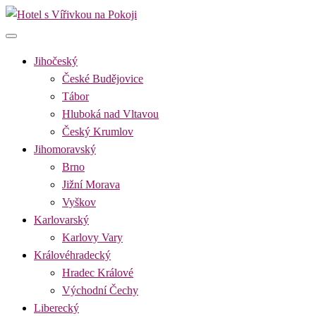
Skip
to
Hotel s Vířivkou na Pokoji
Najděte si romantický pobyt pro dvě osoby s vířivkou na pokoji v
content
destinaci, kterou preferujete
Jihočeský
České Budějovice
Tábor
Hluboká nad Vltavou
Český Krumlov
Jihomoravský
Brno
Jižní Morava
Vyškov
Karlovarský
Karlovy Vary
Královéhradecký
Hradec Králové
Východní Čechy
Liberecký