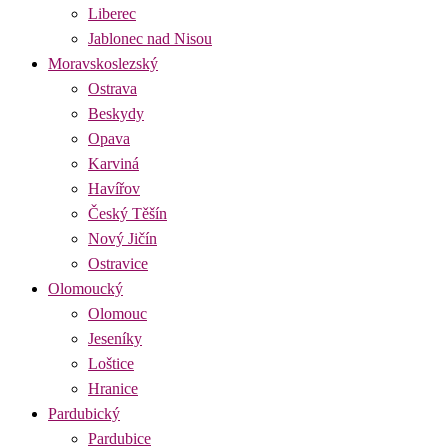
Liberec
Jablonec nad Nisou
Moravskoslezský
Ostrava
Beskydy
Opava
Karviná
Havířov
Český Těšín
Nový Jičín
Ostravice
Olomoucký
Olomouc
Jeseníky
Loštice
Hranice
Pardubický
Pardubice