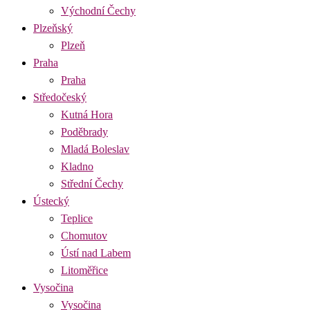
Východní Čechy
Plzeňský
Plzeň
Praha
Praha
Středočeský
Kutná Hora
Poděbrady
Mladá Boleslav
Kladno
Střední Čechy
Ústecký
Teplice
Chomutov
Ústí nad Labem
Litoměřice
Vysočina
Vysočina