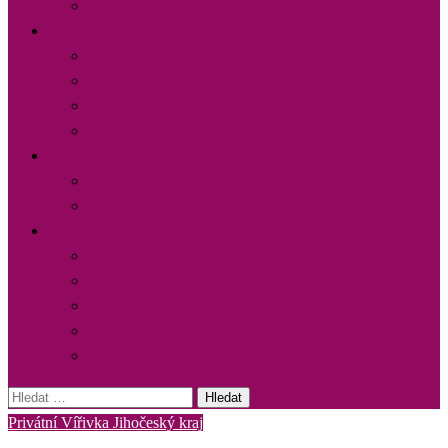
Střední Čechy
Ústecký
Teplice
Chomutov
Ústí nad Labem
Litoměřice
Vysočina
Vysočina
Žďár nad Sázavou
Zlínský
Uherské Hradiště
Rožnov pod Radhoštěm
Luhačovice
Kroměříž
Zlín
Vyhledávání
Privátní Vířivka Jihočeský kraj