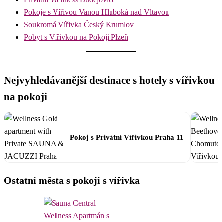
Pokoje s Vířivou Vanou Hluboká nad Vltavou
Soukromá Vířivka Český Krumlov
Pobyt s Vířivkou na Pokoji Plzeň
Nejvyhledávanější destinace s hotely s vířivkou
na pokoji
Pokoj s Privátní Vířivkou Praha 11
Ostatní města s pokoji s vířivka