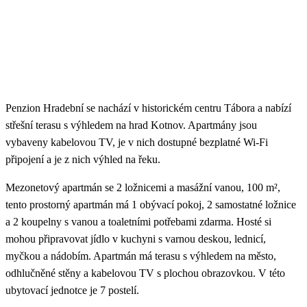
Penzion Hradební se nachází v historickém centru Tábora a nabízí
střešní terasu s výhledem na hrad Kotnov. Apartmány jsou
vybaveny kabelovou TV, je v nich dostupné bezplatné Wi-Fi
připojení a je z nich výhled na řeku.
Mezonetový apartmán se 2 ložnicemi a masážní vanou, 100 m²,
tento prostorný apartmán má 1 obývací pokoj, 2 samostatné ložnice
a 2 koupelny s vanou a toaletními potřebami zdarma. Hosté si
mohou připravovat jídlo v kuchyni s varnou deskou, lednicí,
myčkou a nádobím. Apartmán má terasu s výhledem na město,
odhlučněné stěny a kabelovou TV s plochou obrazovkou. V této
ubytovací jednotce je 7 postelí.