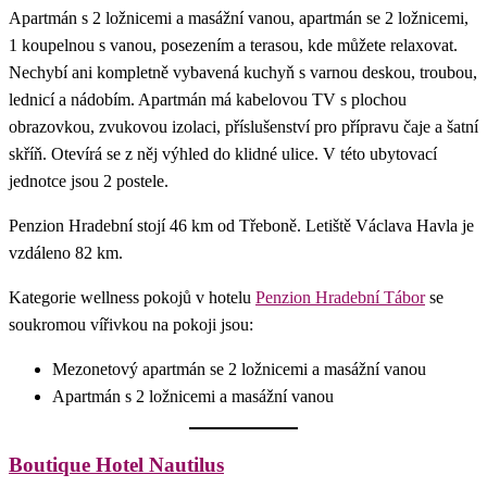
Apartmán s 2 ložnicemi a masážní vanou, apartmán se 2 ložnicemi,
1 koupelnou s vanou, posezením a terasou, kde můžete relaxovat.
Nechybí ani kompletně vybavená kuchyň s varnou deskou, troubou,
lednicí a nádobím. Apartmán má kabelovou TV s plochou
obrazovkou, zvukovou izolaci, příslušenství pro přípravu čaje a šatní
skříň. Otevírá se z něj výhled do klidné ulice. V této ubytovací
jednotce jsou 2 postele.
Penzion Hradební stojí 46 km od Třeboně. Letiště Václava Havla je
vzdáleno 82 km.
Kategorie wellness pokojů v hotelu
Penzion Hradební Tábor
se
soukromou vířivkou na pokoji jsou:
Mezonetový apartmán se 2 ložnicemi a masážní vanou
Apartmán s 2 ložnicemi a masážní vanou
Boutique Hotel Nautilus