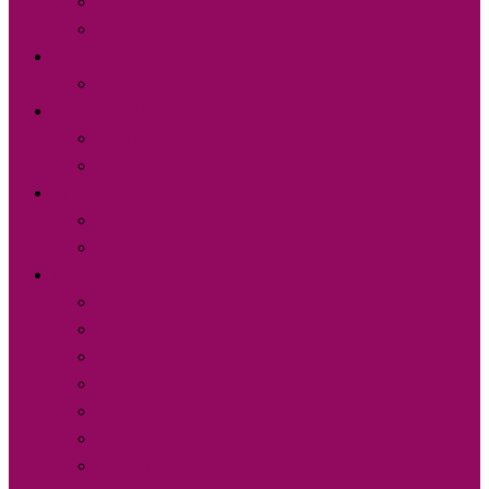
Jižní Morava
Vyškov
Karlovarský
Karlovy Vary
Královéhradecký
Hradec Králové
Východní Čechy
Liberecký
Liberec
Jablonec nad Nisou
Moravskoslezský
Ostrava
Beskydy
Opava
Karviná
Havířov
Český Těšín
Nový Jičín