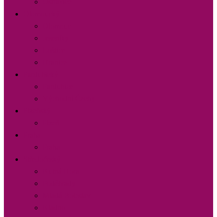
Ostravice
Olomoucký
Olomouc
Jeseníky
Loštice
Hranice
Pardubický
Pardubice
Východní Čechy
Plzeňský
Plzeň
Praha
Praha
Středočeský
Kutná Hora
Poděbrady
Mladá Boleslav
Kladno