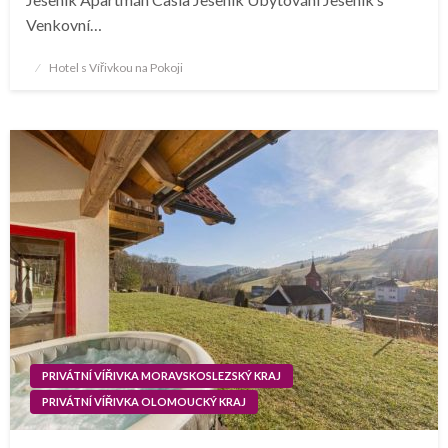
Venkovní…
Posted
Hotel s Vířivkou na Pokoji
on
PRIVÁTNÍ VÍŘIVKA MORAVSKOSLEZSKÝ KRAJ
PRIVÁTNÍ VÍŘIVKA OLOMOUCKÝ KRAJ