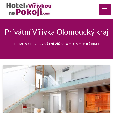
Skip
to
content
Najděte si romantický pobyt pro dvě osoby s vířivkou na
Hotel s Vířivkou na Pokoji
pokoji v destinaci, kterou preferujete
Privátní Vířivka Olomoucký kraj
HOMEPAGE
PRIVÁTNÍ VÍŘIVKA OLOMOUCKÝ KRAJ