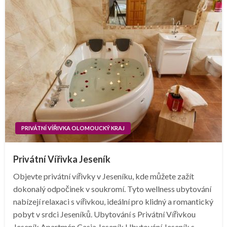
PRIVÁTNÍ VÍŘIVKA OLOMOUCKÝ KRAJ
Privátní Vířivka Jeseník
Objevte privátní vířivky v Jeseníku, kde můžete zažít
dokonalý odpočinek v soukromí. Tyto wellness ubytování
nabízejí relaxaci s vířivkou, ideální pro klidný a romantický
pobyt v srdci Jeseníků. Ubytování s Privátní Vířivkou
Jeseník Apartmán Casia Jeseník Ubytování Jeseník s