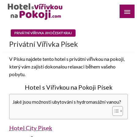
Skip
to
content
Najděte si romantický pobyt pro dvě osoby s vířivkou na
Hotel s Vířivkou na Pokoji
pokoji v destinaci, kterou preferujete
PRIVÁTNÍ VÍŘIVKA JIHOČESKÝ KRAJ
Privátní Vířivka Písek
V Písku najdete tento hotel s privátní vířivkou na pokoji,
který vám zajistí dokonalou relaxaci během vašeho
pobytu.
Hotel s Vířivkou na Pokoji Písek
Jaké jsou možnosti ubytování s hydromasážní vanou?
Hotel City Pisek