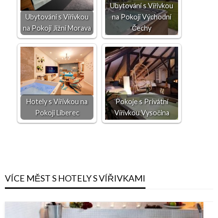
Ubytování s Vířivkou
Ubytování s Vířivkou
na Pokoji Východní
na Pokoji Jižní Morava
Čechy
Hotely s Vířivkou na
Pokoje s Privátní
Pokoji Liberec
Vířivkou Vysočina
VÍCE MĚST S HOTELY S VÍŘIVKAMI