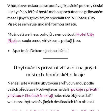
V hotelové restauraci se podávají klasické pokrmy české
kuchyně a v létě si hosté mohou pochutnat na grilovaném
mase i jiných grilovaných specialitách. V Hotelu City
Písek se servíruje snídaně formou bufetu.
Možnosti wellness pokojů v nemovitosti
Hotel City
Pisek
se soukromou vířivkou na pokoji jsou:
Apartmán Deluxe s jednou ložnicí
Ubytování s privátní vířivkou na jiných
místech Jihočeského kraje
Nenašli jste v Písku ubytování s vířivou vanou podle
vašich představ? Podívejte se na další
pokoje s privátní
vířivkou v Jihočeském kraji
nebo níže objevte další
wellness ubytování v jiných destinacích této oblasti.