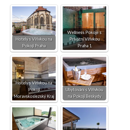
Wellness Pokoje s
Hotely s Vířivkou na
Privátní Vířivkou
Pokoji Praha
Praha 1
Hotely s Vířivkou na
Pokoji
Ubytování s Vířivkou
Moravskoslezský Kraj
na Pokoji Beskydy