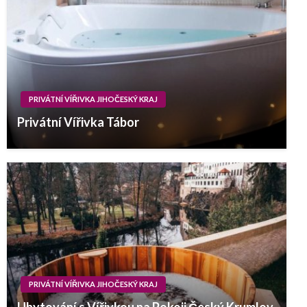
PRIVÁTNÍ VÍŘIVKA JIHOČESKÝ KRAJ
Privátní Vířivka Tábor
PRIVÁTNÍ VÍŘIVKA JIHOČESKÝ KRAJ
Ubytování s Vířivkou na Pokoji Český Krumlov