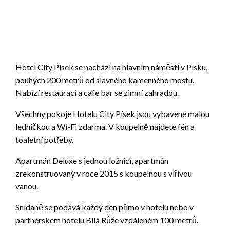
Hotel City Písek se nachází na hlavním náměstí v Písku,
pouhých 200 metrů od slavného kamenného mostu.
Nabízí restauraci a café bar se zimní zahradou.
Všechny pokoje Hotelu City Písek jsou vybavené malou
ledničkou a Wi-Fi zdarma. V koupelně najdete fén a
toaletní potřeby.
Apartmán Deluxe s jednou ložnicí, apartmán
zrekonstruovaný v roce 2015 s koupelnou s vířivou
vanou.
Snídaně se podává každý den přímo v hotelu nebo v
partnerském hotelu Bílá Růže vzdáleném 100 metrů.