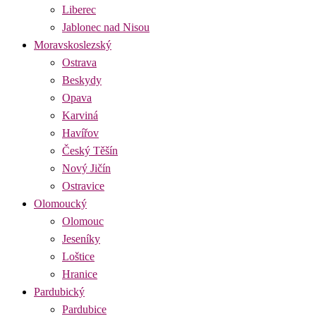
Liberec
Jablonec nad Nisou
Moravskoslezský
Ostrava
Beskydy
Opava
Karviná
Havířov
Český Těšín
Nový Jičín
Ostravice
Olomoucký
Olomouc
Jeseníky
Loštice
Hranice
Pardubický
Pardubice