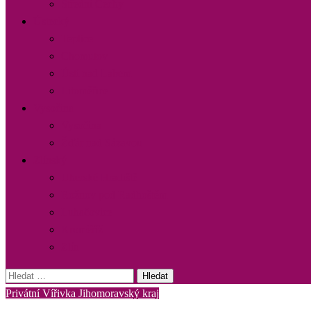
Střední Čechy
Ústecký
Teplice
Chomutov
Ústí nad Labem
Litoměřice
Vysočina
Vysočina
Žďár nad Sázavou
Zlínský
Uherské Hradiště
Rožnov pod Radhoštěm
Luhačovice
Kroměříž
Zlín
Vyhledávání
Privátní Vířivka Jihomoravský kraj