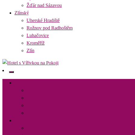
Žďár nad Sázavou
Zlínský
Uherské Hradiště
Rožnov pod Radhoštěm
Luhačovice
Kroměříž
Zlín
Najděte si romantický pobyt pro dvě osoby s vířivkou na pokoji v dest
Hotel s Vířivkou na Pokoji
Jihočeský
České Budějovice
Tábor
Hluboká nad Vltavou
Český Krumlov
Jihomoravský
Brno