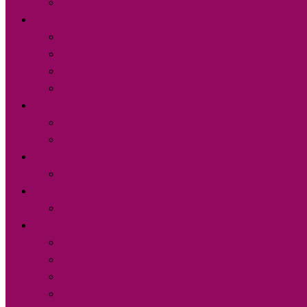
Ostravice
Olomoucký
Olomouc
Jeseníky
Loštice
Hranice
Pardubický
Pardubice
Východní Čechy
Plzeňský
Plzeň
Praha
Praha
Středočeský
Kutná Hora
Poděbrady
Mladá Boleslav
Kladno