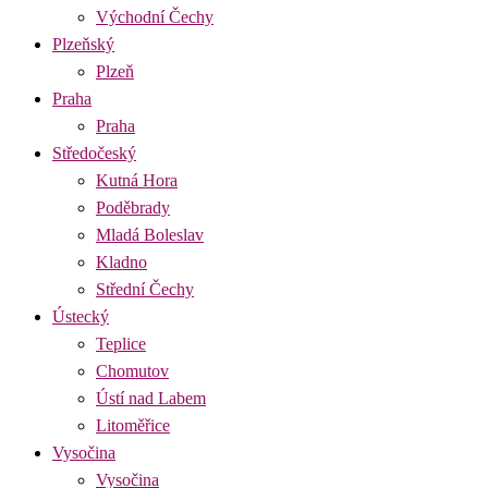
Východní Čechy
Plzeňský
Plzeň
Praha
Praha
Středočeský
Kutná Hora
Poděbrady
Mladá Boleslav
Kladno
Střední Čechy
Ústecký
Teplice
Chomutov
Ústí nad Labem
Litoměřice
Vysočina
Vysočina