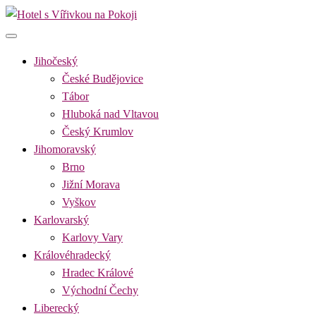
Skip
to
Hotel s Vířivkou na Pokoji
Najděte si romantický pobyt pro dvě osoby s vířivkou na pokoji v dest
content
Jihočeský
České Budějovice
Tábor
Hluboká nad Vltavou
Český Krumlov
Jihomoravský
Brno
Jižní Morava
Vyškov
Karlovarský
Karlovy Vary
Královéhradecký
Hradec Králové
Východní Čechy
Liberecký