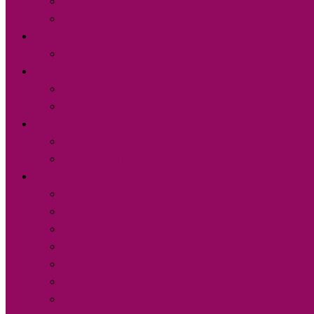
Jižní Morava
Vyškov
Karlovarský
Karlovy Vary
Královéhradecký
Hradec Králové
Východní Čechy
Liberecký
Liberec
Jablonec nad Nisou
Moravskoslezský
Ostrava
Beskydy
Opava
Karviná
Havířov
Český Těšín
Nový Jičín