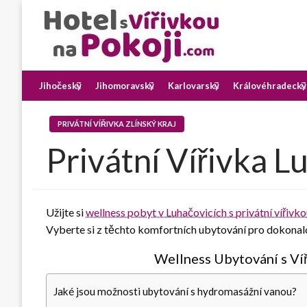
Skip
to
content
Najděte si romantický pobyt pro dvě osoby s vířivkou na p
Hotel s Vířivkou na Pok
Jihočeský
Jihomoravský
Karlovarský
Královéhradecký
PRIVÁTNÍ VÍŘIVKA ZLÍNSKÝ KRAJ
Privátní Vířivka L
Užijte si
wellness pobyt v Luhačovicích s privátní vířivk
Vyberte si z těchto komfortních ubytování pro dokonalo
Wellness Ubytování s Ví
Jaké jsou možnosti ubytování s hydromasážní vanou?