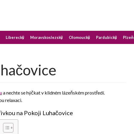
okoji v destinaci, kterou preferujete
oji
Liberecký
Moravskoslezský
Olomoucký
Pardubický
Plzeň
uhačovice
ou
a nechte se hýčkat v klidném lázeňském prostředí.
u relaxaci.
řivkou na Pokoji Luhačovice