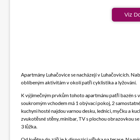
Viz D
Apartmány Luhačovice se nacházejí v Luhačovicích. Nabíz
oblíbeným aktivitám v okolí patří cyklistika a lyžování.
K výjimečným prvkům tohoto apartmánu patří bazén s vý
soukromým vchodem má 1 obývací pokoj, 2 samostatné l
kuchyni hosté najdou varnou desku, lednici, myčku a ku
zvukotěsné stěny, minibar, TV s plochou obrazovkou se
3 lůžka.
Od května do září je k dispozici vířivka na terase. Na mís