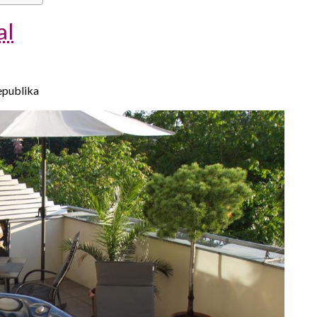
al
epublika