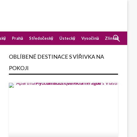
ský
Praha
Středočeský
Ústecký
Vysočina
Zlínský
OBLÍBENÉ DESTINACE S VÍŘIVKA NA
POKOJI