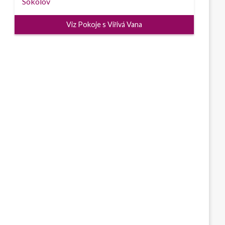
Viz Pokoje s Vířivá Vana