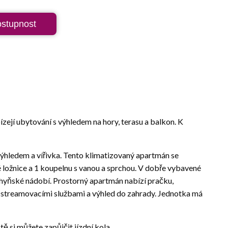
ostupnost
ejí ubytování s výhledem na hory, terasu a balkon. K
hledem a vířivka. Tento klimatizovaný apartmán se
ožnice a 1 koupelnu s vanou a sprchou. V dobře vybavené
chyňské nádobí. Prostorný apartmán nabízí pračku,
 streamovacími službami a výhled do zahrady. Jednotka má
tě si můžete zapůjčit jízdní kola.