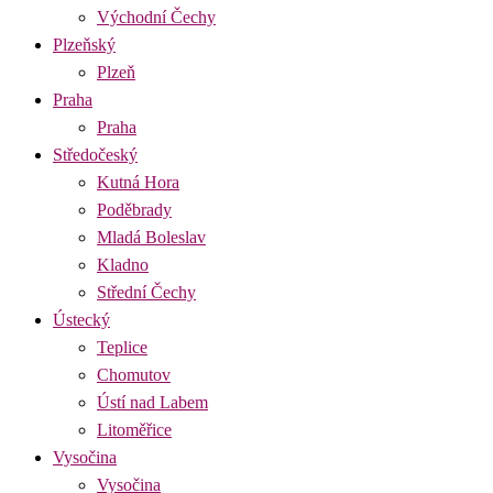
Východní Čechy
Plzeňský
Plzeň
Praha
Praha
Středočeský
Kutná Hora
Poděbrady
Mladá Boleslav
Kladno
Střední Čechy
Ústecký
Teplice
Chomutov
Ústí nad Labem
Litoměřice
Vysočina
Vysočina