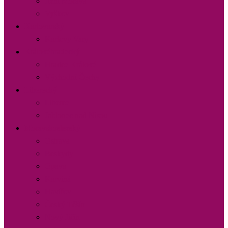
Jižní Morava
Vyškov
Karlovarský
Karlovy Vary
Královéhradecký
Hradec Králové
Východní Čechy
Liberecký
Liberec
Jablonec nad Nisou
Moravskoslezský
Ostrava
Beskydy
Opava
Karviná
Havířov
Český Těšín
Nový Jičín