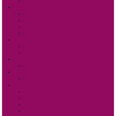
Ostravice
Olomoucký
Olomouc
Jeseníky
Loštice
Hranice
Pardubický
Pardubice
Východní Čechy
Plzeňský
Plzeň
Praha
Praha
Středočeský
Kutná Hora
Poděbrady
Mladá Boleslav
Kladno