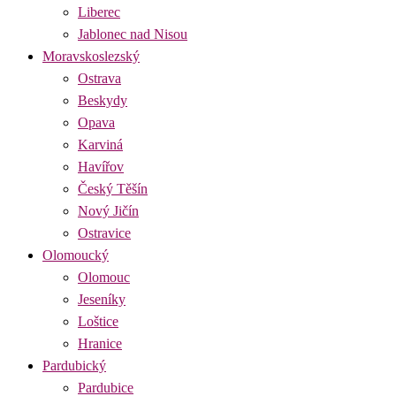
Liberec
Jablonec nad Nisou
Moravskoslezský
Ostrava
Beskydy
Opava
Karviná
Havířov
Český Těšín
Nový Jičín
Ostravice
Olomoucký
Olomouc
Jeseníky
Loštice
Hranice
Pardubický
Pardubice