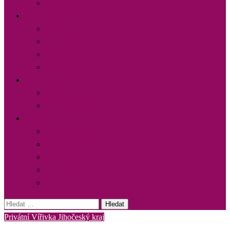
Střední Čechy
Ústecký
Teplice
Chomutov
Ústí nad Labem
Litoměřice
Vysočina
Vysočina
Žďár nad Sázavou
Zlínský
Uherské Hradiště
Rožnov pod Radhoštěm
Luhačovice
Kroměříž
Zlín
Vyhledávání
Privátní Vířivka Jihočeský kraj