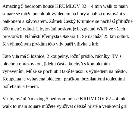
Amazing 5 bedroom house KRUMLOV 82 – 4 min walk to main
square se může pochlubit výhledem na hory a nabízí ubytování s
balkonem a kávovarem. Zámek Český Krumlov se nachází přibližně
800 metrů odtud. Ubytování poskytuje bezplatné Wi-Fi ve všech
prostorách. Náměstí Přemysla Otakara II. Se nachází 25 km odtud.
K výjimečným prvkům této vily patří vířivka a krb.
Tato vila má 5 ložnice, 2 koupelny, ložní prádlo, ručníky, TV s
plochou obrazovkou, jídelní část a kuchyň s kompletním
vybavením. Může se pochlubit také terasou s výhledem na město.
Koupelna je vybavená bidetem, pračkou, bezplatnými toaletními
potřebami a fénem.
V ubytování Amazing 5 bedroom house KRUMLOV 82 – 4 min
walk to main square můžete využívat dětské hřiště a venkovní gril.
Český Krumlov hlavní náměstí se nachází 400 metrů od ubytování
Amazing 5 bedroom house KRUMLOV 82 – 4 min walk to main
square a Otáčivé hlediště 600 metrů od ubytování. Letiště České