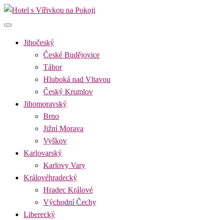
Skip
to
Hotel s Vířivkou na Pokoji
Najděte si romantický pobyt pro dvě osoby s vířivkou na pokoji v
content
destinaci, kterou preferujete
Jihočeský
České Budějovice
Tábor
Hluboká nad Vltavou
Český Krumlov
Jihomoravský
Brno
Jižní Morava
Vyškov
Karlovarský
Karlovy Vary
Královéhradecký
Hradec Králové
Východní Čechy
Liberecký