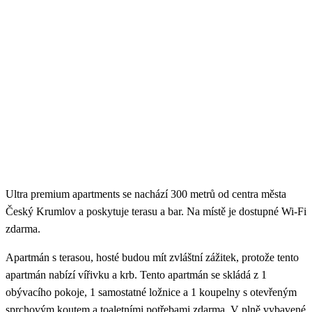
Ultra premium apartments se nachází 300 metrů od centra města
Český Krumlov a poskytuje terasu a bar. Na místě je dostupné Wi-Fi
zdarma.
Apartmán s terasou, hosté budou mít zvláštní zážitek, protože tento
apartmán nabízí vířivku a krb. Tento apartmán se skládá z 1
obývacího pokoje, 1 samostatné ložnice a 1 koupelny s otevřeným
sprchovým koutem a toaletními potřebami zdarma. V plně vybavené