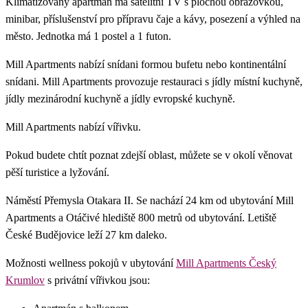
Klimatizovaný apartmán má satelitní TV s plochou obrazovkou,
minibar, příslušenství pro přípravu čaje a kávy, posezení a výhled na
město. Jednotka má 1 postel a 1 futon.
Mill Apartments nabízí snídani formou bufetu nebo kontinentální
snídani. Mill Apartments provozuje restauraci s jídly místní kuchyně,
jídly mezinárodní kuchyně a jídly evropské kuchyně.
Mill Apartments nabízí vířivku.
Pokud budete chtít poznat zdejší oblast, můžete se v okolí věnovat
pěší turistice a lyžování.
Náměstí Přemysla Otakara II. Se nachází 24 km od ubytování Mill
Apartments a Otáčivé hlediště 800 metrů od ubytování. Letiště
České Budějovice leží 27 km daleko.
Možnosti wellness pokojů v ubytování
Mill Apartments Český
Krumlov
s privátní vířivkou jsou: