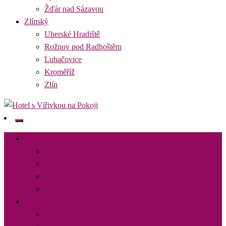
Žďár nad Sázavou
Zlínský
Uherské Hradiště
Rožnov pod Radhoštěm
Luhačovice
Kroměříž
Zlín
Najděte si romantický pobyt pro dvě osoby s vířivkou na pokoji v
Hotel s Vířivkou na Pokoji
destinaci, kterou preferujete
Jihočeský
České Budějovice
Tábor
Hluboká nad Vltavou
Český Krumlov
Jihomoravský
Brno