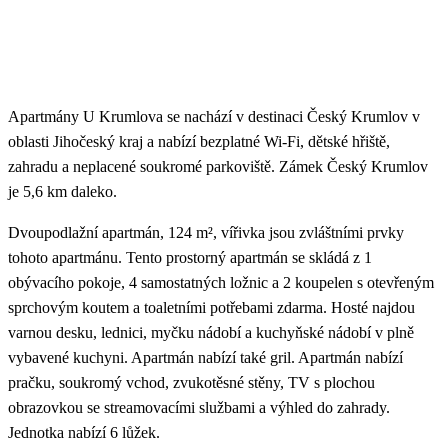
Apartmány U Krumlova se nachází v destinaci Český Krumlov v
oblasti Jihočeský kraj a nabízí bezplatné Wi-Fi, dětské hřiště,
zahradu a neplacené soukromé parkoviště. Zámek Český Krumlov
je 5,6 km daleko.
Dvoupodlažní apartmán, 124 m², vířivka jsou zvláštními prvky
tohoto apartmánu. Tento prostorný apartmán se skládá z 1
obývacího pokoje, 4 samostatných ložnic a 2 koupelen s otevřeným
sprchovým koutem a toaletními potřebami zdarma. Hosté najdou
varnou desku, lednici, myčku nádobí a kuchyňské nádobí v plně
vybavené kuchyni. Apartmán nabízí také gril. Apartmán nabízí
pračku, soukromý vchod, zvukotěsné stěny, TV s plochou
obrazovkou se streamovacími službami a výhled do zahrady.
Jednotka nabízí 6 lůžek.