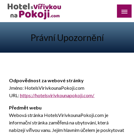
Skip
to
content
Najděte si romantický pobyt pro dvě osoby s vířivkou na
Hotel s Vířivkou na Pokoji
pokoji v destinaci, kterou preferujete
Právní Upozornění
Odpovědnost za webové stránky
Jméno: HotelsVirivkounaPokoji.com
URL:
https://hotelsvirivkounapokoji.com/
Předmět webu
Webová stránka HotelsVirivkounaPokoji.com je
informační stránka zaměřená na ubytování, která
nabízejí vířivou vanu. Jejím hlavním účelem je poskytovat