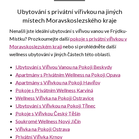
Ubytování s privátní vířivkou na jiných
místech Moravskoslezského kraje
Nenašli jste ideální ubytování s vířivou vanou ve Frýdku-
Místku? Prozkoumejte další
pokoje s privátní vířivkou v
Moravskoslezském kraji
nebo si prohlédněte další
wellness ubytování v jiných částech této oblasti.
Ubytování s Vířivou Vanou na Pokoji Beskydy
Apartmány s Privátním Wellness na Pokoji Opava
Apartmány s Vířivkou na Pokoji Havířov
Pokoje s Privátním Wellness Karviná
Wellness Vířivka na Pokoji Ostravice
Ubytování s Vířivkou na Pokoji Třinec
Pokoje s Vířivkou Český Těšín
Soukromé Wellness Nový Jičín
Vířivka na Pokoji Ostrava
Privátní Vířivka Krnov