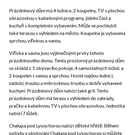
Prázdninový dům má 4 ložnice, 2 koupelny, TV s plochou
obrazovkou s kabelovými programy, jídelní část a
kuchyň s kompletním vybavením. Může se pochlubit
také terasou s výhledem na město. Koupelna je vybavená
sprchou, vířivkou a vanou.
Vířivka a sauna jsou výjimečnými prvky tohoto
prázdninového domu. Tento prostorný prázdninový dům
se skládá z 1 obývacího pokoje, 4 samostatných ložnic a
2 koupelen s vanou a sprchou. Hosté najdou lednici,
nádobí, troubu a mikrovlnnou troubu v dobře vybavené
kuchyni. Prázdninový dům nabízí také gril. Tento
prázdninový dům má terasu s výhledem do zahrady,
pračku a kabelovou TV s plochou obrazovkou. Jednotka
nabízí 7 lůžek.
Chalupa pod Lysou horou nabízí dětské hřiště. Během
pobytu v ubytování Chalupa pod Lysou horou si můžete