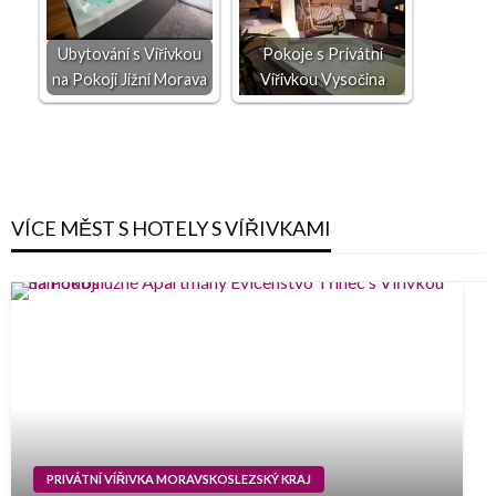
Ubytování s Vířivkou
Pokoje s Privátní
na Pokoji Jižní Morava
Vířivkou Vysočina
VÍCE MĚST S HOTELY S VÍŘIVKAMI
PRIVÁTNÍ VÍŘIVKA MORAVSKOSLEZSKÝ KRAJ