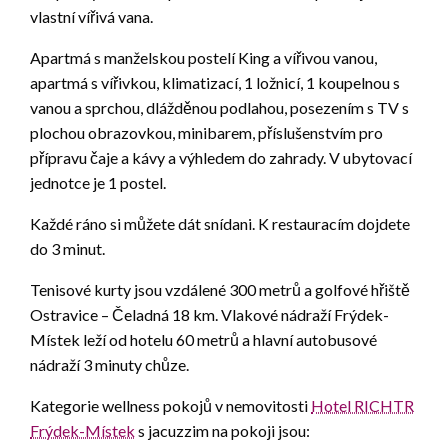
vlastní vířivá vana.
Apartmá s manželskou postelí King a vířivou vanou,
apartmá s vířivkou, klimatizací, 1 ložnicí, 1 koupelnou s
vanou a sprchou, dlážděnou podlahou, posezením s TV s
plochou obrazovkou, minibarem, příslušenstvím pro
přípravu čaje a kávy a výhledem do zahrady. V ubytovací
jednotce je 1 postel.
Každé ráno si můžete dát snídani. K restauracím dojdete
do 3 minut.
Tenisové kurty jsou vzdálené 300 metrů a golfové hřiště
Ostravice – Čeladná 18 km. Vlakové nádraží Frýdek-
Místek leží od hotelu 60 metrů a hlavní autobusové
nádraží 3 minuty chůze.
Kategorie wellness pokojů v nemovitosti
Hotel RICHTR
Frýdek-Místek
s jacuzzim na pokoji jsou: