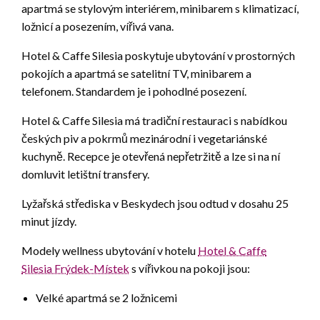
apartmá se stylovým interiérem, minibarem s klimatizací,
ložnicí a posezením, vířivá vana.
Hotel & Caffe Silesia poskytuje ubytování v prostorných
pokojích a apartmá se satelitní TV, minibarem a
telefonem. Standardem je i pohodlné posezení.
Hotel & Caffe Silesia má tradiční restauraci s nabídkou
českých piv a pokrmů mezinárodní i vegetariánské
kuchyně. Recepce je otevřená nepřetržitě a lze si na ní
domluvit letištní transfery.
Lyžařská střediska v Beskydech jsou odtud v dosahu 25
minut jízdy.
Modely wellness ubytování v hotelu
Hotel & Caffe
Silesia Frýdek-Místek
s vířivkou na pokoji jsou:
Velké apartmá se 2 ložnicemi