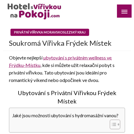
Skip
to
content
Najděte si romantický pobyt pro dvě osoby s vířivkou na
Hotel s Vířivkou na Pokoji
pokoji v destinaci, kterou preferujete
PRIVÁTNÍ VÍŘIVKA MORAVSKOSLEZSKÝ KRAJ
Soukromá Vířivka Frýdek Místek
Objevte nejlepší
ubytování s privátním wellness ve
Frýdku-Místku
, kde si můžete užít relaxační pobyt s
privátní vířivkou. Tato ubytování jsou ideální pro
romantický víkend nebo odpočinek ve dvou.
Ubytování s Privátní Vířivkou Frýdek
Místek
Jaké jsou možnosti ubytování s hydromasážní vanou?