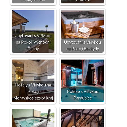
Ubytování s Vířivkou
na Pokoji Východní
Ubytování s Vířivkou
Čechy
na Pokoji Beskydy
Hotely s Vířivkou na
Pokoji
Pokoje s Vířivkou
Moravskoslezský Kraj
Pardubice