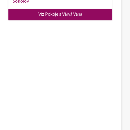
Viz Pokoje s Vířivá Vana