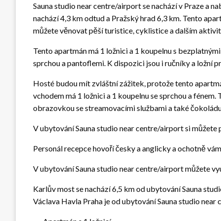
Sauna studio near centre/airport se nachází v Praze a nab
nachází 4,3 km odtud a Pražský hrad 6,3 km. Tento apart
můžete věnovat pěší turistice, cyklistice a dalším aktivi
Tento apartmán má 1 ložnici a 1 koupelnu s bezplatnými
sprchou a pantoflemi. K dispozici jsou i ručníky a ložní p
Hosté budou mít zvláštní zážitek, protože tento apartm
vchodem má 1 ložnici a 1 koupelnu se sprchou a fénem.
obrazovkou se streamovacími službami a také čokoládu 
V ubytování Sauna studio near centre/airport si můžete p
Personál recepce hovoří česky a anglicky a ochotně vám
V ubytování Sauna studio near centre/airport můžete vyu
Karlův most se nachází 6,5 km od ubytování Sauna studio 
Václava Havla Praha je od ubytování Sauna studio near c