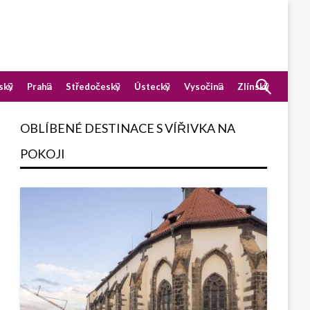
ský
Praha
Středočeský
Ústecký
Vysočina
Zlínský
OBLÍBENÉ DESTINACE S VÍŘIVKA NA
POKOJI