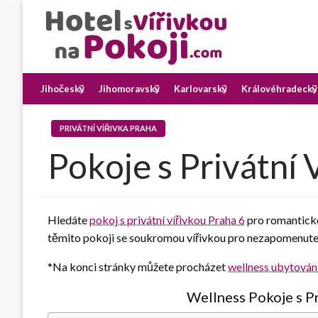
Skip
to
content
Najděte si romantický pobyt pro dvě osoby s vířivkou na p
Hotel s Vířivkou na Pok
Jihočeský
Jihomoravský
Karlovarský
Královéhradecký
PRIVÁTNÍ VÍŘIVKA PRAHA
Pokoje s Privátní 
Hledáte
pokoj s privátní vířivkou Praha 6
pro romanticko
těmito pokoji se soukromou vířivkou pro nezapomenute
*Na konci stránky můžete procházet
wellness ubytování
Wellness Pokoje s Pr