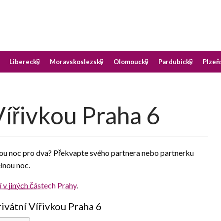
okoji v destinaci, kterou preferujete
oji
Liberecký
Moravskoslezský
Olomoucký
Pardubický
Plzeň
Vířivkou Praha 6
u noc pro dva? Překvapte svého partnera nebo partnerku
lnou noc.
 v jiných částech Prahy
.
ivátní Vířivkou Praha 6