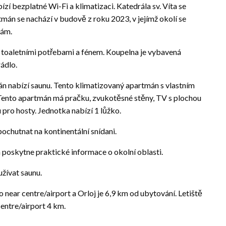
ízí bezplatné Wi-Fi a klimatizaci. Katedrála sv. Víta se
mán se nachází v budově z roku 2023, v jejímž okolí se
tám.
 toaletními potřebami a fénem. Koupelna je vybavená
rádlo.
án nabízí saunu. Tento klimatizovaný apartmán s vlastním
 Tento apartmán má pračku, zvukotěsné stěny, TV s plochou
pro hosty. Jednotka nabízí 1 lůžko.
ochutnat na kontinentální snídani.
 poskytne praktické informace o okolní oblasti.
žívat saunu.
near centre/airport a Orloj je 6,9 km od ubytování. Letiště
entre/airport 4 km.